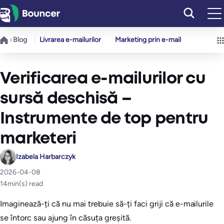
Sari
la
conținut
Blog
Livrarea e-mailurilor
Marketing prin e-mail
Verificarea e-mailurilor cu
sursă deschisă –
Instrumente de top pentru
marketeri
Izabela Harbarczyk
2026-04-08
14
min(s) read
Imaginează-ți că nu mai trebuie să-ți faci griji că e-mailurile
se întorc sau ajung în căsuța greșită.