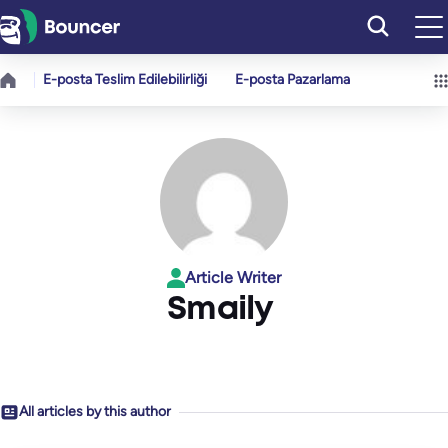
İçeriğe
geç
E-posta Teslim Edilebilirliği
E-posta Pazarlama
Article Writer
Smaily
All articles by this author