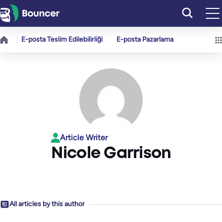
İçeriğe
geç
E-posta Teslim Edilebilirliği
E-posta Pazarlama
Article Writer
Nicole Garrison
All articles by this author