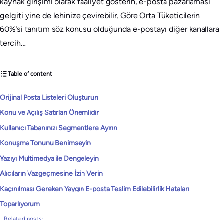
kaynak girişimi olarak faaliyet gösterin, e-posta pazarlaması
gelgiti yine de lehinize çevirebilir. Göre Orta Tüketicilerin
60%’si tanıtım söz konusu olduğunda e-postayı diğer kanallara
tercih…
Table of content
Orijinal Posta Listeleri Oluşturun
Konu ve Açılış Satırları Önemlidir
Kullanıcı Tabanınızı Segmentlere Ayırın
Konuşma Tonunu Benimseyin
Yazıyı Multimedya ile Dengeleyin
Alıcıların Vazgeçmesine İzin Verin
Kaçınılması Gereken Yaygın E-posta Teslim Edilebilirlik Hataları
Toparlıyorum
Related posts: