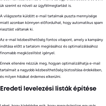
ük szerint ez növeli az ügyfélmegtartást is.
A világszerte küldött e-mail tartalmak puszta mennyisége
miatt azonban könnyen előfordulhat, hogy automatikus spam
riasztást váltanak ki.
Az e-mail kézbesíthetőség fontos vitapont, amely a kampány
indítása előtt a tartalom megírásához és optimalizálásához
finomabb megközelítést igényel.
Ennek ellenére nézzük meg, hogyan optimalizálhatja e-mail
tartalmait a nagyobb kézbesíthetőség biztosítása érdekében,
és milyen hibákat érdemes elkerülni.
Eredeti levelezési listák építése
Lehet, hogy kísértésbe esik, hogy megvásároljon egy már