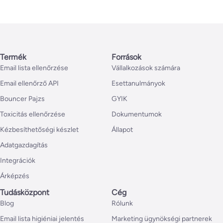
Termék
Források
Email lista ellenőrzése
Vállalkozások számára
Email ellenőrző API
Esettanulmányok
Bouncer Pajzs
GYIK
Toxicitás ellenőrzése
Dokumentumok
Kézbesíthetőségi készlet
Állapot
Adatgazdagítás
Integrációk
Árképzés
Tudásközpont
Cég
Blog
Rólunk
Email lista higiéniai jelentés
Marketing ügynökségi partnerek