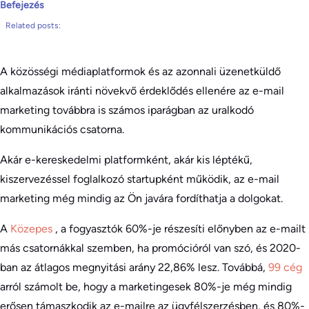
Befejezés
Related posts:
A közösségi médiaplatformok és az azonnali üzenetküldő
alkalmazások iránti növekvő érdeklődés ellenére az e-mail
marketing továbbra is számos iparágban az uralkodó
kommunikációs csatorna.
Akár e-kereskedelmi platformként, akár kis léptékű,
kiszervezéssel foglalkozó startupként működik, az e-mail
marketing még mindig az Ön javára fordíthatja a dolgokat.
A
Közepes
, a fogyasztók 60%-je részesíti előnyben az e-mailt
más csatornákkal szemben, ha promócióról van szó, és 2020-
ban az átlagos megnyitási arány 22,86% lesz. Továbbá,
99 cég
arról számolt be, hogy a marketingesek 80%-je még mindig
erősen támaszkodik az e-mailre az ügyfélszerzésben, és 80%-