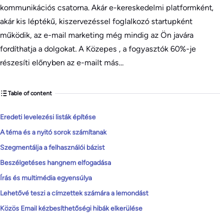
kommunikációs csatorna. Akár e-kereskedelmi platformként,
akár kis léptékű, kiszervezéssel foglalkozó startupként
működik, az e-mail marketing még mindig az Ön javára
fordíthatja a dolgokat. A Közepes , a fogyasztók 60%-je
részesíti előnyben az e-mailt más…
Table of content
Eredeti levelezési listák építése
A téma és a nyitó sorok számítanak
Szegmentálja a felhasználói bázist
Beszélgetéses hangnem elfogadása
Írás és multimédia egyensúlya
Lehetővé teszi a címzettek számára a lemondást
Közös Email kézbesíthetőségi hibák elkerülése