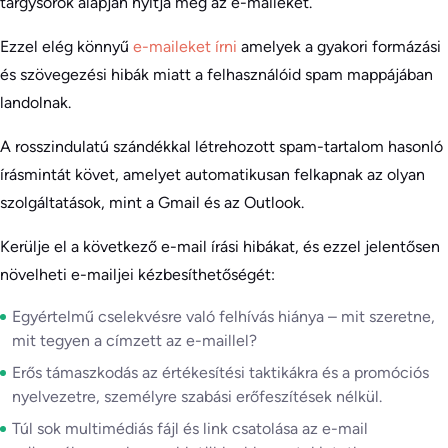
tárgysorok alapján nyitja meg az e-maileket.
Ezzel elég könnyű
e-maileket írni
amelyek a gyakori formázási
és szövegezési hibák miatt a felhasználóid spam mappájában
landolnak.
A rosszindulatú szándékkal létrehozott spam-tartalom hasonló
írásmintát követ, amelyet automatikusan felkapnak az olyan
szolgáltatások, mint a Gmail és az Outlook.
Kerülje el a következő e-mail írási hibákat, és ezzel jelentősen
növelheti e-mailjei kézbesíthetőségét:
Egyértelmű cselekvésre való felhívás hiánya – mit szeretne,
mit tegyen a címzett az e-maillel?
Erős támaszkodás az értékesítési taktikákra és a promóciós
nyelvezetre, személyre szabási erőfeszítések nélkül.
Túl sok multimédiás fájl és link csatolása az e-mail