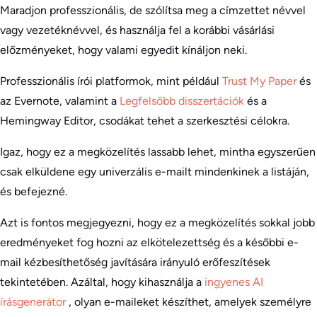
Maradjon professzionális, de szólítsa meg a címzettet névvel
vagy vezetéknévvel, és használja fel a korábbi vásárlási
előzményeket, hogy valami egyedit kínáljon neki.
Professzionális írói platformok, mint például
Trust My Paper
és
az Evernote, valamint a
Legfelsőbb disszertációk
és a
Hemingway Editor, csodákat tehet a szerkesztési célokra.
Igaz, hogy ez a megközelítés lassabb lehet, mintha egyszerűen
csak elküldene egy univerzális e-mailt mindenkinek a listáján,
és befejezné.
Azt is fontos megjegyezni, hogy ez a megközelítés sokkal jobb
eredményeket fog hozni az elkötelezettség és a későbbi e-
mail kézbesíthetőség javítására irányuló erőfeszítések
tekintetében. Azáltal, hogy kihasználja a
ingyenes AI
írásgenerátor
, olyan e-maileket készíthet, amelyek személyre