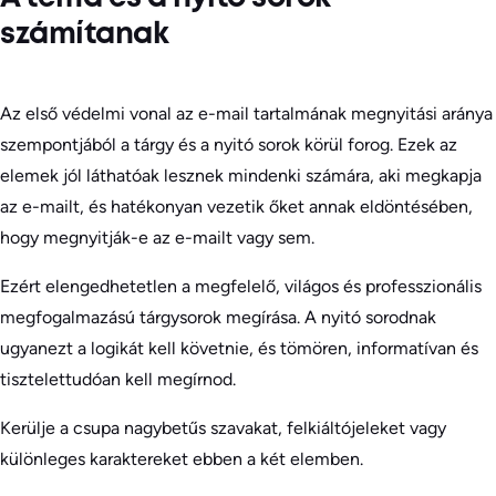
számítanak
Az első védelmi vonal az e-mail tartalmának megnyitási aránya
szempontjából a tárgy és a nyitó sorok körül forog. Ezek az
elemek jól láthatóak lesznek mindenki számára, aki megkapja
az e-mailt, és hatékonyan vezetik őket annak eldöntésében,
hogy megnyitják-e az e-mailt vagy sem.
Ezért elengedhetetlen a megfelelő, világos és professzionális
megfogalmazású tárgysorok megírása. A nyitó sorodnak
ugyanezt a logikát kell követnie, és tömören, informatívan és
tisztelettudóan kell megírnod.
Kerülje a csupa nagybetűs szavakat, felkiáltójeleket vagy
különleges karaktereket ebben a két elemben.