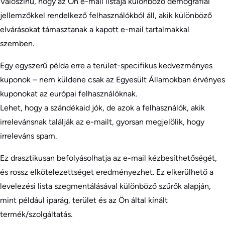
Valószínű, hogy az Ön e-mail listája különböző demográfiai
jellemzőkkel rendelkező felhasználókból áll, akik különböző
elvárásokat támasztanak a kapott e-mail tartalmakkal
szemben.
Egy egyszerű példa erre a terület-specifikus kedvezményes
kuponok – nem küldene csak az Egyesült Államokban érvényes
kuponokat az európai felhasználóknak.
Lehet, hogy a szándékaid jók, de azok a felhasználók, akik
irrelevánsnak találják az e-mailt, gyorsan megjelölik, hogy
irreleváns spam.
Ez drasztikusan befolyásolhatja az e-mail kézbesíthetőségét,
és rossz elkötelezettséget eredményezhet. Ez elkerülhető a
levelezési lista szegmentálásával különböző szűrők alapján,
mint például iparág, terület és az Ön által kínált
termék/szolgáltatás.