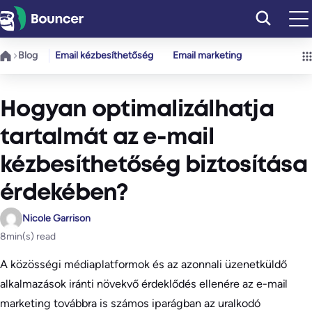
Ugrás
a
tartalomhoz
Blog
Email kézbesíthetőség
Email marketing
Hogyan optimalizálhatja
tartalmát az e-mail
kézbesíthetőség biztosítása
érdekében?
Nicole Garrison
8
min(s) read
A közösségi médiaplatformok és az azonnali üzenetküldő
alkalmazások iránti növekvő érdeklődés ellenére az e-mail
marketing továbbra is számos iparágban az uralkodó