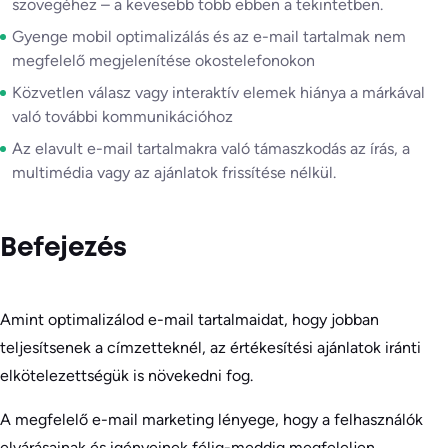
szövegéhez – a kevesebb több ebben a tekintetben.
Gyenge mobil optimalizálás és az e-mail tartalmak nem
megfelelő megjelenítése okostelefonokon
Közvetlen válasz vagy interaktív elemek hiánya a márkával
való további kommunikációhoz
Az elavult e-mail tartalmakra való támaszkodás az írás, a
multimédia vagy az ajánlatok frissítése nélkül.
Befejezés
Amint optimalizálod e-mail tartalmaidat, hogy jobban
teljesítsenek a címzetteknél, az értékesítési ajánlatok iránti
elkötelezettségük is növekedni fog.
A megfelelő e-mail marketing lényege, hogy a felhasználók
elvárásainak és igényeinek félig-meddig megfeleljen,