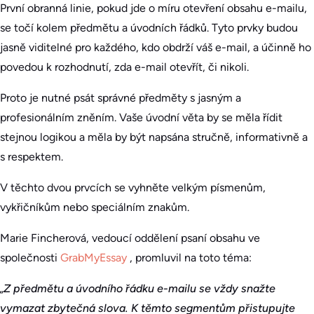
První obranná linie, pokud jde o míru otevření obsahu e-mailu,
se točí kolem předmětu a úvodních řádků. Tyto prvky budou
jasně viditelné pro každého, kdo obdrží váš e-mail, a účinně ho
povedou k rozhodnutí, zda e-mail otevřít, či nikoli.
Proto je nutné psát správné předměty s jasným a
profesionálním zněním. Vaše úvodní věta by se měla řídit
stejnou logikou a měla by být napsána stručně, informativně a
s respektem.
V těchto dvou prvcích se vyhněte velkým písmenům,
vykřičníkům nebo speciálním znakům.
Marie Fincherová, vedoucí oddělení psaní obsahu ve
společnosti
GrabMyEssay
, promluvil na toto téma:
„Z předmětu a úvodního řádku e-mailu se vždy snažte
vymazat zbytečná slova. K těmto segmentům přistupujte