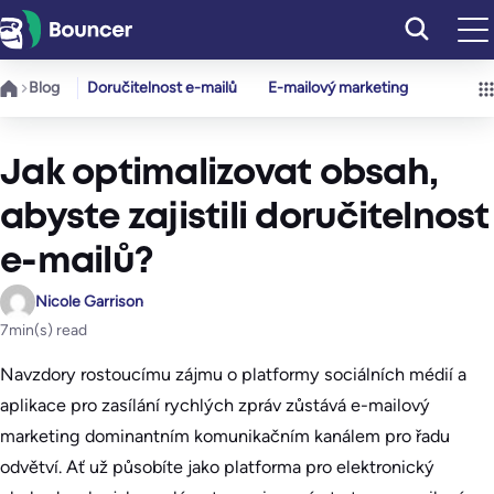
Přeskočit
na
obsah
Blog
Doručitelnost e-mailů
E-mailový marketing
Jak optimalizovat obsah,
abyste zajistili doručitelnost
e-mailů?
Nicole Garrison
7
min(s) read
Navzdory rostoucímu zájmu o platformy sociálních médií a
aplikace pro zasílání rychlých zpráv zůstává e-mailový
marketing dominantním komunikačním kanálem pro řadu
odvětví. Ať už působíte jako platforma pro elektronický