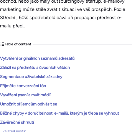
obchod, nebo jako malý outsourcingový startup, e-mailový
marketing může stále zvrátit situaci ve váš prospěch. Podle
Střední , 60% spotřebitelů dává při propagaci přednost e-
mailu před…
Table of content
Vytváření originálních seznamů adresátů
Záleží na předmětu a úvodních větách
Segmentace uživatelské základny
Přijměte konverzační tón
Vyvážení psaní a multimédií
Umožnit příjemcům odhlásit se
Běžné chyby v doručitelnosti e-mailů, kterým je třeba se vyhnout
Závěrečné shrnutí
Related posts: