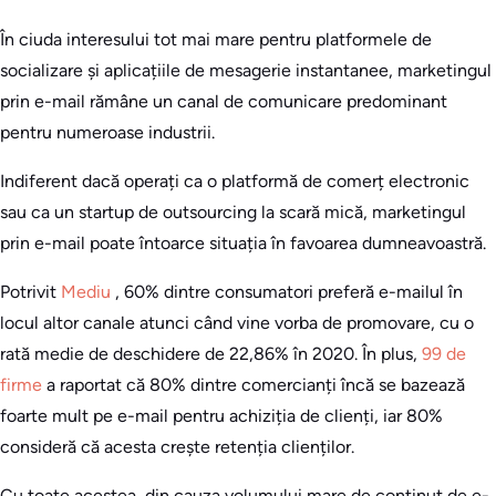
În ciuda interesului tot mai mare pentru platformele de
socializare și aplicațiile de mesagerie instantanee, marketingul
prin e-mail rămâne un canal de comunicare predominant
pentru numeroase industrii.
Indiferent dacă operați ca o platformă de comerț electronic
sau ca un startup de outsourcing la scară mică, marketingul
prin e-mail poate întoarce situația în favoarea dumneavoastră.
Potrivit
Mediu
, 60% dintre consumatori preferă e-mailul în
locul altor canale atunci când vine vorba de promovare, cu o
rată medie de deschidere de 22,86% în 2020. În plus,
99 de
firme
a raportat că 80% dintre comercianți încă se bazează
foarte mult pe e-mail pentru achiziția de clienți, iar 80%
consideră că acesta crește retenția clienților.
Cu toate acestea, din cauza volumului mare de conținut de e-