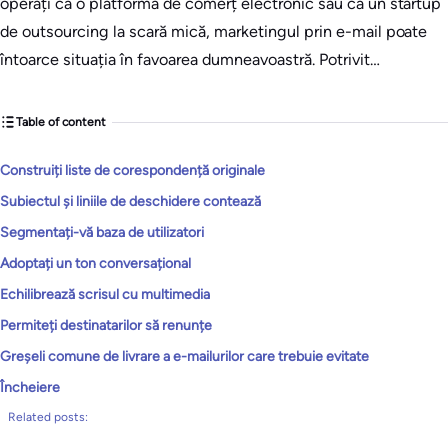
operați ca o platformă de comerț electronic sau ca un startup
de outsourcing la scară mică, marketingul prin e-mail poate
întoarce situația în favoarea dumneavoastră. Potrivit…
Table of content
Construiți liste de corespondență originale
Subiectul și liniile de deschidere contează
Segmentați-vă baza de utilizatori
Adoptați un ton conversațional
Echilibrează scrisul cu multimedia
Permiteți destinatarilor să renunțe
Greșeli comune de livrare a e-mailurilor care trebuie evitate
Încheiere
Related posts: