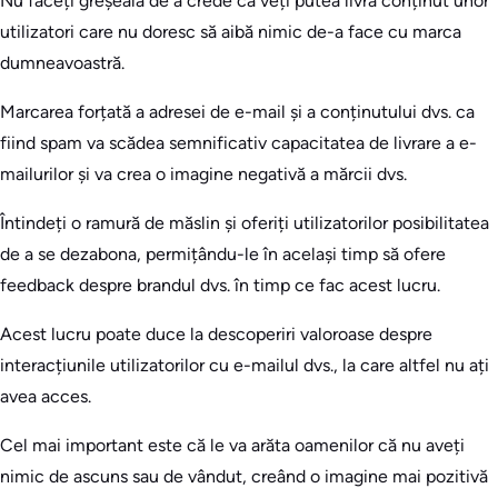
Nu faceți greșeala de a crede că veți putea livra conținut unor
utilizatori care nu doresc să aibă nimic de-a face cu marca
dumneavoastră.
Marcarea forțată a adresei de e-mail și a conținutului dvs. ca
fiind spam va scădea semnificativ capacitatea de livrare a e-
mailurilor și va crea o imagine negativă a mărcii dvs.
Întindeți o ramură de măslin și oferiți utilizatorilor posibilitatea
de a se dezabona, permițându-le în același timp să ofere
feedback despre brandul dvs. în timp ce fac acest lucru.
Acest lucru poate duce la descoperiri valoroase despre
interacțiunile utilizatorilor cu e-mailul dvs., la care altfel nu ați
avea acces.
Cel mai important este că le va arăta oamenilor că nu aveți
nimic de ascuns sau de vândut, creând o imagine mai pozitivă