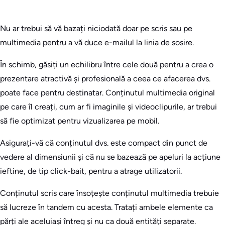
Nu ar trebui să vă bazați niciodată doar pe scris sau pe
multimedia pentru a vă duce e-mailul la linia de sosire.
În schimb, găsiți un echilibru între cele două pentru a crea o
prezentare atractivă și profesională a ceea ce afacerea dvs.
poate face pentru destinatar. Conținutul multimedia original
pe care îl creați, cum ar fi imaginile și videoclipurile, ar trebui
să fie optimizat pentru vizualizarea pe mobil.
Asigurați-vă că conținutul dvs. este compact din punct de
vedere al dimensiunii și că nu se bazează pe apeluri la acțiune
ieftine, de tip click-bait, pentru a atrage utilizatorii.
Conținutul scris care însoțește conținutul multimedia trebuie
să lucreze în tandem cu acesta. Tratați ambele elemente ca
părți ale aceluiași întreg și nu ca două entități separate.