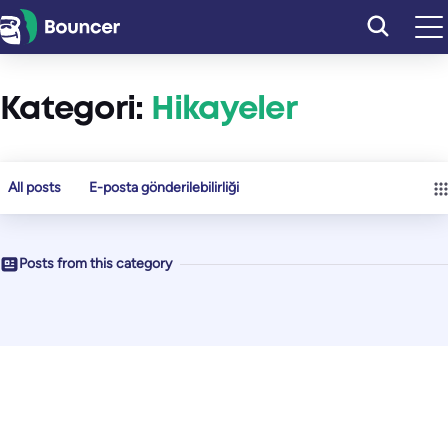
İçeriğe
geç
Kategori:
Hikayeler
All posts
E-posta gönderilebilirliği
Posts from this category