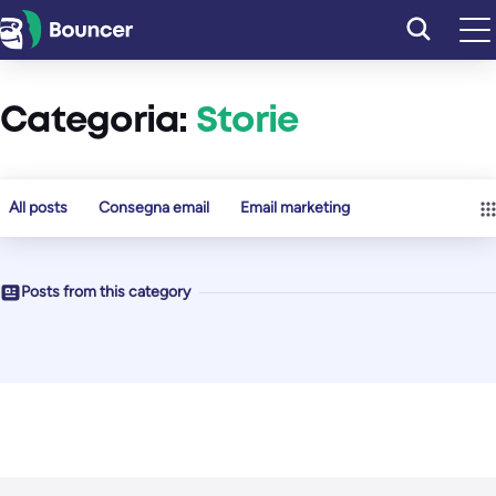
Vai
al
contenuto
Categoria:
Storie
All posts
Consegna email
Email marketing
Posts from this category