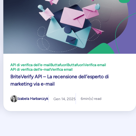
API di verifica dell'e-mail
Buttafuori
Buttafuori
Verifica email
API di verifica dell'e-mail
Verifica email
BriteVerify API – La recensione dell’esperto di
marketing via e-mail
Izabela Harbarczyk
6
min(s) read
Gen 14, 2025