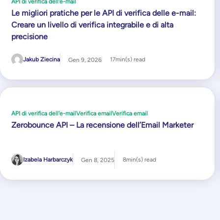
API di verifica dell'e-mail
Le migliori pratiche per le API di verifica delle e-mail:
Creare un livello di verifica integrabile e di alta
precisione
Jakub Ziecina
17
min(s) read
Gen 9, 2026
API di verifica dell'e-mail
Verifica email
Verifica email
Zerobounce API – La recensione dell’Email Marketer
Izabela Harbarczyk
8
min(s) read
Gen 8, 2025