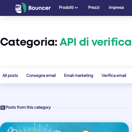
Vai
Prodotti
Prezzi
Impresa
al
contenuto
Categoria:
API di verific
All posts
Consegna email
Email marketing
Verifica email
Posts from this category