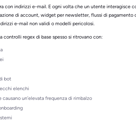
ra con indirizzi e-mail. E ogni volta che un utente interagisce c
azione di account, widget per newsletter, flussi di pagamento
irizzi e-mail non validi o modelli pericolosi.
a controlli regex di base spesso si ritrovano con:
ta
ei
di bot
vecchi elenchi
che causano un’elevata frequenza di rimbalzo
’onboarding
sistemi