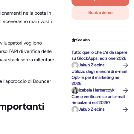
zionamenti nella posta in
Book a demo
 riceveranno mai i vostri
See also
viluppatori vogliono
so l’API di verifica delle
Tutto quello che c’è da sapere
su GlockApps: edizione 2026
asi stack senza rallentare i
Jakub Ziecina
Utilizzo degli elenchi di e-mail
Opt-In per il marketing nel
me l’approccio di Bouncer
2026
Izabela Harbarczyk
Come verificare se un’e-mail
rimbalzerà nel 2026?
 importanti
Jakub Ziecina