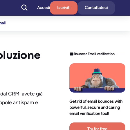
Accedi
Iscriviti
Contattateci
mail
soluzione
Bouncer Email verification
i dal CRM, avete già
Get rid of email bounces with
trappole antispam e
powerful, secure and caring
email verification tool!
Try for free