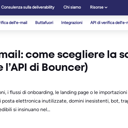
Consulenza sulla deliverability
Chi siamo
Risorse
ifica dell’e-mail
Buttafuori
Integrazioni
API di verifica dell’e-
 email: come scegliere la 
e l’API di Bouncer)
oni, i flussi di onboarding, le landing page o le importazion
e di posta elettronica inutilizzate, domini inesistenti, bot, 
dibili si insinuano nel…