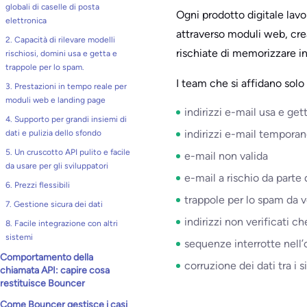
globali di caselle di posta
Ogni prodotto digitale lavo
elettronica
attraverso moduli web, cre
2. Capacità di rilevare modelli
rischiate di memorizzare ind
rischiosi, domini usa e getta e
trappole per lo spam.
I team che si affidano solo 
3. Prestazioni in tempo reale per
moduli web e landing page
indirizzi e-mail usa e get
4. Supporto per grandi insiemi di
indirizzi e-mail temporan
dati e pulizia dello sfondo
5. Un cruscotto API pulito e facile
e-mail non valida
da usare per gli sviluppatori
e-mail a rischio da parte 
6. Prezzi flessibili
trappole per lo spam da 
7. Gestione sicura dei dati
indirizzi non verificati 
8. Facile integrazione con altri
sistemi
sequenze interrotte nell
Comportamento della
corruzione dei dati tra i 
chiamata API: capire cosa
restituisce Bouncer
Come Bouncer gestisce i casi