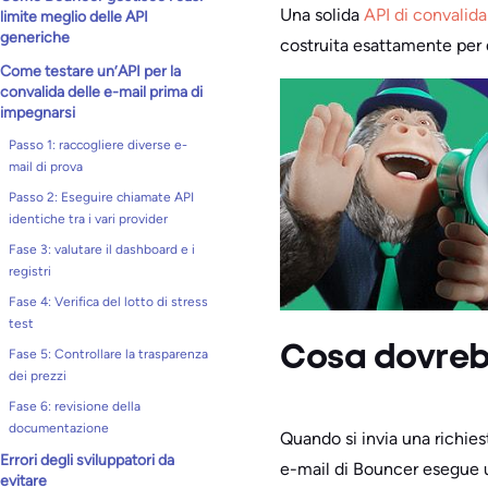
Una solida
API di convalida
limite meglio delle API
generiche
costruita esattamente per q
Come testare un’API per la
convalida delle e-mail prima di
impegnarsi
Passo 1: raccogliere diverse e-
mail di prova
Passo 2: Eseguire chiamate API
identiche tra i vari provider
Fase 3: valutare il dashboard e i
registri
Fase 4: Verifica del lotto di stress
test
Cosa dovrebb
Fase 5: Controllare la trasparenza
dei prezzi
Fase 6: revisione della
documentazione
Quando si invia una richiest
Errori degli sviluppatori da
e-mail di Bouncer esegue un
evitare