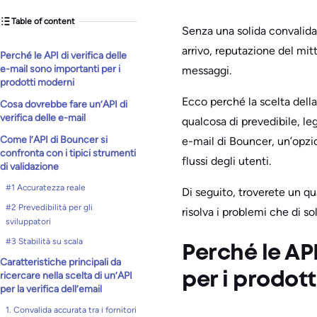
Table of content
Senza una solida convalida,
arrivo, reputazione del mit
Perché le API di verifica delle
e-mail sono importanti per i
messaggi.
prodotti moderni
Ecco perché la scelta della
Cosa dovrebbe fare un’API di
verifica delle e-mail
qualcosa di prevedibile, leg
Come l’API di Bouncer si
e-mail di Bouncer, un’opzion
confronta con i tipici strumenti
flussi degli utenti.
di validazione
#1 Accuratezza reale
Di seguito, troverete un qu
#2 Prevedibilità per gli
risolva i problemi che di so
sviluppatori
#3 Stabilità su scala
Perché le API
Caratteristiche principali da
ricercare nella scelta di un’API
per i prodot
per la verifica dell’email
1. Convalida accurata tra i fornitori