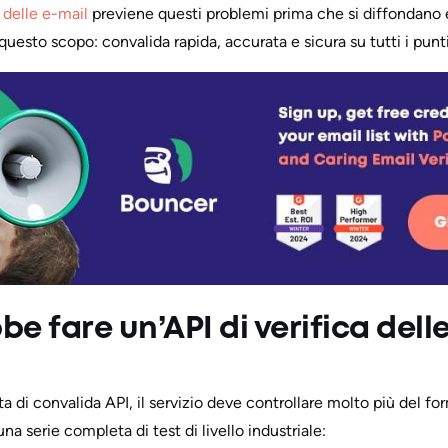
 delle e-mail
previene questi problemi prima che si diffondano e
uesto scopo: convalida rapida, accurata e sicura su tutti i punti
e fare un’API di verifica dell
a di convalida API, il servizio deve controllare molto più del for
a serie completa di test di livello industriale: