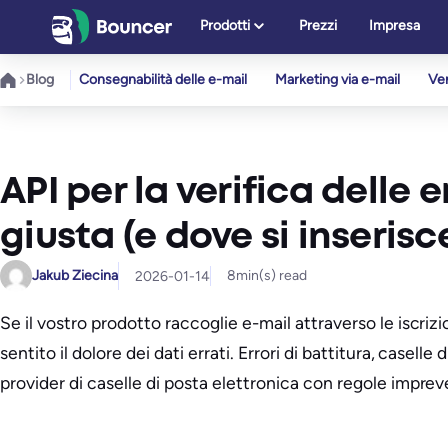
Vai
Prodotti
Prezzi
Impresa
al
contenuto
Blog
Consegnabilità delle e-mail
Marketing via e-mail
Ver
API per la verifica delle
giusta (e dove si inserisc
Jakub Ziecina
8
min(s) read
2026-01-14
Se il vostro prodotto raccoglie e-mail attraverso le iscrizi
sentito il dolore dei dati errati. Errori di battitura, casell
provider di caselle di posta elettronica con regole impreve