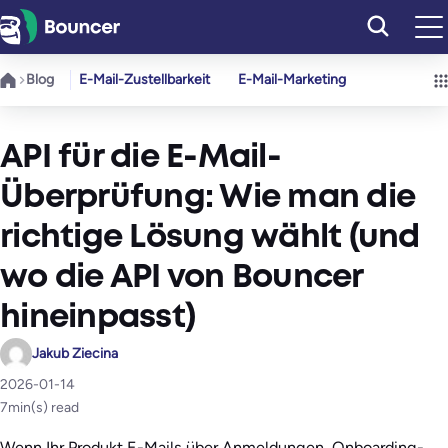
Zum
Inhalt
springen
Blog
E-Mail-Zustellbarkeit
E-Mail-Marketing
API für die E-Mail-
Überprüfung: Wie man die
richtige Lösung wählt (und
wo die API von Bouncer
hineinpasst)
Jakub Ziecina
2026-01-14
7
min(s) read
Wenn Ihr Produkt E-Mails über Anmeldungen, Onboarding-