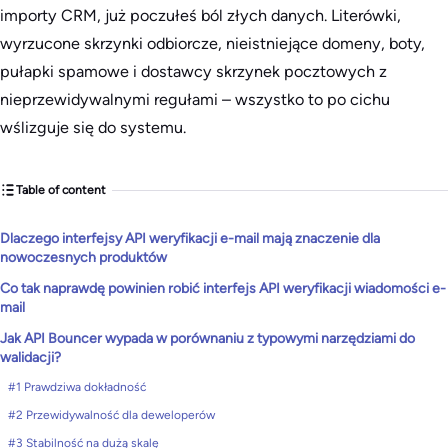
importy CRM, już poczułeś ból złych danych. Literówki,
wyrzucone skrzynki odbiorcze, nieistniejące domeny, boty,
pułapki spamowe i dostawcy skrzynek pocztowych z
nieprzewidywalnymi regułami – wszystko to po cichu
wślizguje się do systemu.
Table of content
Dlaczego interfejsy API weryfikacji e-mail mają znaczenie dla
nowoczesnych produktów
Co tak naprawdę powinien robić interfejs API weryfikacji wiadomości e-
mail
Jak API Bouncer wypada w porównaniu z typowymi narzędziami do
walidacji?
#1 Prawdziwa dokładność
#2 Przewidywalność dla deweloperów
#3 Stabilność na dużą skalę