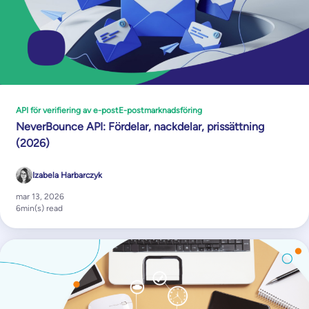
API för verifiering av e-post
E-postmarknadsföring
NeverBounce API: Fördelar, nackdelar, prissättning
(2026)
Izabela Harbarczyk
mar 13, 2026
6
min(s) read