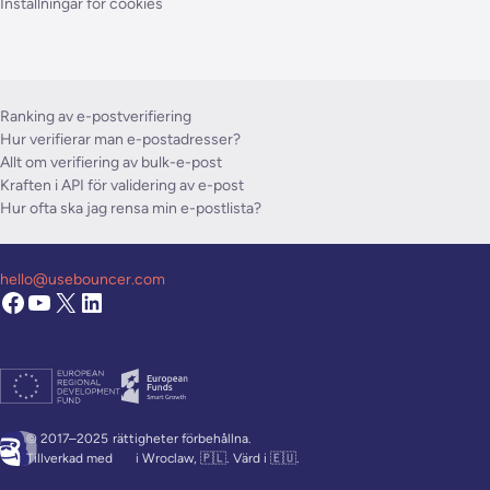
Inställningar för cookies
Ranking av e-postverifiering
Hur verifierar man e-postadresser?
Allt om verifiering av bulk-e-post
Kraften i API för validering av e-post
Hur ofta ska jag rensa min e-postlista?
hello@usebouncer.com
© 2017–2025
rättigheter förbehållna.
Tillverkad med
i Wroclaw, 🇵🇱. Värd i 🇪🇺.