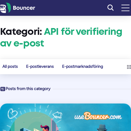
Hoppa
till
innehåll
Kategori:
API för verifiering
av e-post
All posts
E-postleverans
E-postmarknadsföring
Posts from this category