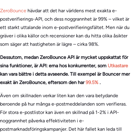
ZeroBounce
hävdar att det har världens mest exakta e-
postverifierings-API, och dess noggrannhet är 99% – vilket är
ett starkt uttalande inom e-postverifieringsfältet. Men när du
gräver i olika källor och recensioner kan du hitta olika åsikter
som säger att hastigheten är lägre – cirka 98%.
Dessutom, medan ZeroBounce API är mycket uppskattat för
sina funktioner, är API: erna hos konkurrenter, som
Utkastare
kan vara bättre i detta avseende. Till exempel är Bouncer mer
exakt än ZeroBounce, eftersom den har
99.5%
.
Även om skillnaden verkar liten kan den vara betydande
beroende på hur många e-postmeddelanden som verifieras.
För stora e-postlistor kan även en skillnad på 1-2% i API-
noggrannhet påverka effektiviteten i e-
postmarknadsföringskampanjer. Det här fallet kan leda till