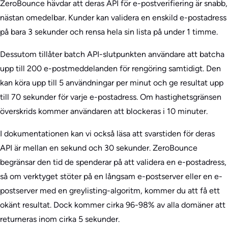
ZeroBounce hävdar att deras API för e-postverifiering är snabb,
nästan omedelbar. Kunder kan validera en enskild e-postadress
på bara 3 sekunder och rensa hela sin lista på under 1 timme.
Dessutom tillåter batch API-slutpunkten användare att batcha
upp till 200 e-postmeddelanden för rengöring samtidigt. Den
kan köra upp till 5 användningar per minut och ge resultat upp
till 70 sekunder för varje e-postadress. Om hastighetsgränsen
överskrids kommer användaren att blockeras i 10 minuter.
I dokumentationen kan vi också läsa att svarstiden för deras
API är mellan en sekund och 30 sekunder. ZeroBounce
begränsar den tid de spenderar på att validera en e-postadress,
så om verktyget stöter på en långsam e-postserver eller en e-
postserver med en greylisting-algoritm, kommer du att få ett
okänt resultat. Dock kommer cirka 96-98% av alla domäner att
returneras inom cirka 5 sekunder.