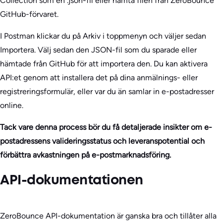
Collection som en .json-fil eller hämta filen från ZeroBounce
GitHub-förvaret.
I Postman klickar du på Arkiv i toppmenyn och väljer sedan
Importera. Välj sedan den JSON-fil som du sparade eller
hämtade från GitHub för att importera den. Du kan aktivera
API:et genom att installera det på dina anmälnings- eller
registreringsformulär, eller var du än samlar in e-postadresser
online.
Tack vare denna process bör du få detaljerade insikter om e-
postadressens valideringsstatus och leveranspotential och
förbättra avkastningen på e-postmarknadsföring.
API-dokumentationen
ZeroBounce API-dokumentation är ganska bra och tillåter alla