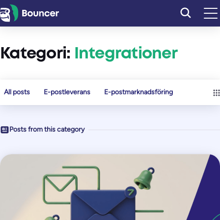
Hoppa
till
innehåll
Kategori:
Integrationer
All posts
E-postleverans
E-postmarknadsföring
Posts from this category