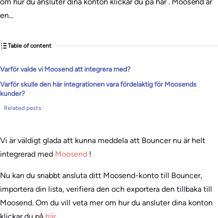
om hur du ansluter dina konton klickar du på här . Moosend är
en…
Table of content
Varför valde vi Moosend att integrera med?
Varför skulle den här integrationen vara fördelaktig för Moosends
kunder?
Related posts:
Vi är väldigt glada att kunna meddela att Bouncer nu är helt
integrerad med
Moosend
!
Nu kan du snabbt ansluta ditt Moosend-konto till Bouncer,
importera din lista, verifiera den och exportera den tillbaka till
Moosend. Om du vill veta mer om hur du ansluter dina konton
klickar du på
här
.