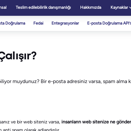
sal
Teslim edilebilirlik danışmanlığı
Hakkımızda
Kaynaklar
sta Doğrulama
Fedai
Entegrasyonlar
E-posta Doğrulama API’s
alışır?
biliyor muydunuz? Bir e-posta adresiniz varsa, spam alma
sanız ve bir web siteniz varsa,
insanların web sitenize ne gönder
nti spam olarak adlandırılır.