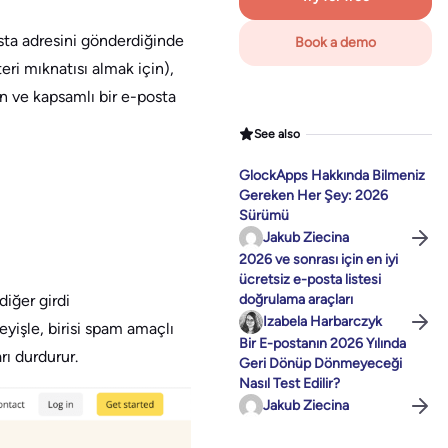
posta adresini gönderdiğinde
Book a demo
i mıknatısı almak için),
 ve kapsamlı bir e-posta
See also
GlockApps Hakkında Bilmeniz
Gereken Her Şey: 2026
Sürümü
Jakub Ziecina
2026 ve sonrası için en iyi
ücretsiz e-posta listesi
iğer girdi
doğrulama araçları
Izabela Harbarczyk
yişle, birisi spam amaçlı
Bir E-postanın 2026 Yılında
ı durdurur.
Geri Dönüp Dönmeyeceği
Nasıl Test Edilir?
Jakub Ziecina