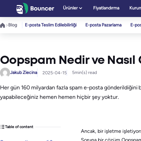
İçeriğe
Ürünler
Fiyatlandırma
Kurum
geç
Blog
E-posta Teslim Edilebilirliği
E-posta Pazarlama
E-po
Oopspam Nedir ve Nasıl Ç
Jakub Ziecina
5
min(s) read
2025-04-15
Her gün 160 milyardan fazla spam e-posta gönderildiğini 
yapabileceğiniz hemen hemen hiçbir şey yoktur.
Table of content
Ancak, bir işletme işletiyor
Soruna bir çözüm Oopspam a