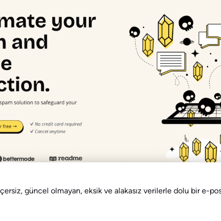
ersiz, güncel olmayan, eksik ve alakasız verilerle dolu bir e-po