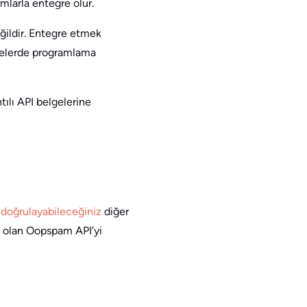
mlarla entegre olur.
ğildir. Entegre etmek
ecelerde programlama
tılı API belgelerine
 doğrulayabileceğiniz
diğer
e olan Oopspam API’yi