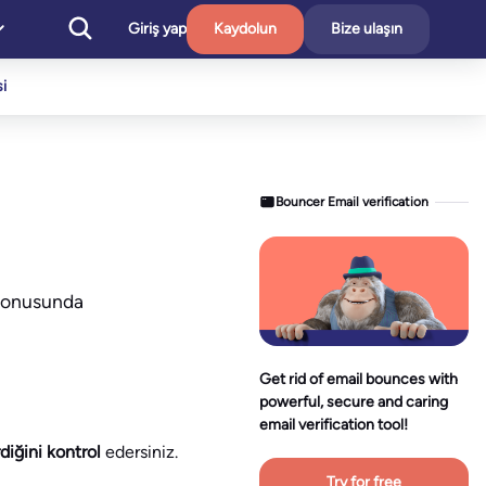
Giriş yap
Kaydolun
Bize ulaşın
i
Bouncer Email verification
 konusunda
Get rid of email bounces with
powerful, secure and caring
email verification tool!
diğini kontrol
edersiniz.
Try for free