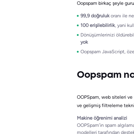
Oopspam birkaç şeyle guru
99,9 doğruluk
oranı ile n
100 erişilebilirlik
, yani ku
Dönüşümlerinizi öldürebil
yok
Oopspam JavaScript, özel 
Oopspam nası
OOPSpam, web siteleri ve 
ve gelişmiş filtreleme tekni
Makine öğrenimi analizi
OOPSpam’in spam algılama 
modelleri tarafından deste