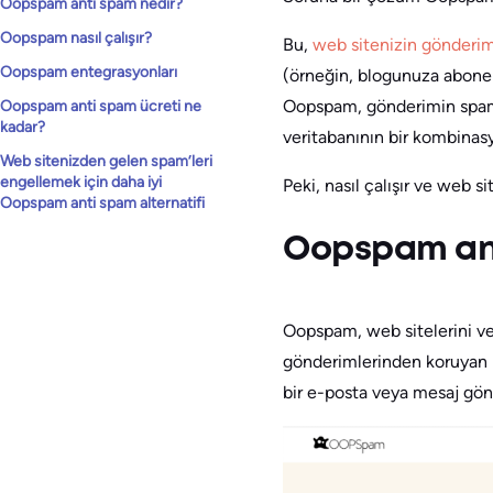
Oopspam anti spam nedir?
Oopspam nasıl çalışır?
Bu,
web sitenizin gönderim
Oopspam entegrasyonları
(örneğin, blogunuza abone 
Oopspam, gönderimin spam 
Oopspam anti spam ücreti ne
kadar?
veritabanının bir kombinasy
Web sitenizden gelen spam’leri
engellemek için daha iyi
Peki, nasıl çalışır ve web si
Oopspam anti spam alternatifi
Oopspam ant
Oopspam, web sitelerini ve
gönderimlerinden koruyan b
bir e-posta veya mesaj gön