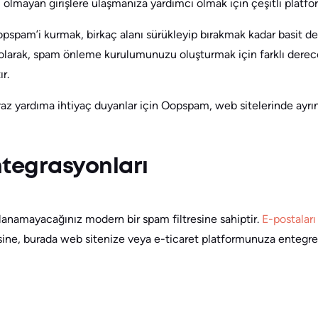
lmayan girişlere ulaşmanıza yardımcı olmak için çeşitli platfor
spam’i kurmak, birkaç alanı sürükleyip bırakmak kadar basit de
ı olarak, spam önleme kurulumunuzu oluşturmak için farklı der
ır.
iraz yardıma ihtiyaç duyanlar için Oopspam, web sitelerinde ayrın
tegrasyonları
anamayacağınız modern bir spam filtresine sahiptir.
E-postaları
sine, burada web sitenize veya e-ticaret platformunuza entegr