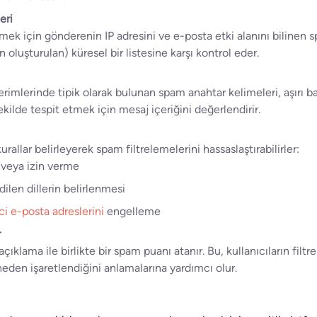
eri
emek için gönderenin IP adresini ve e-posta etki alanını bilinen s
n oluşturulan) küresel bir listesine karşı kontrol eder.
mlerinde tipik olarak bulunan spam anahtar kelimeleri, aşırı ba
ekilde tespit etmek için mesaj içeriğini değerlendirir.
kurallar belirleyerek spam filtrelemelerini hassaslaştırabilirler:
e veya izin verme
ilen dillerin belirlenmesi
ci e-posta adreslerini
engelleme
r
çıklama ile birlikte bir spam puanı atanır. Bu, kullanıcıların filtr
 neden işaretlendiğini anlamalarına yardımcı olur.