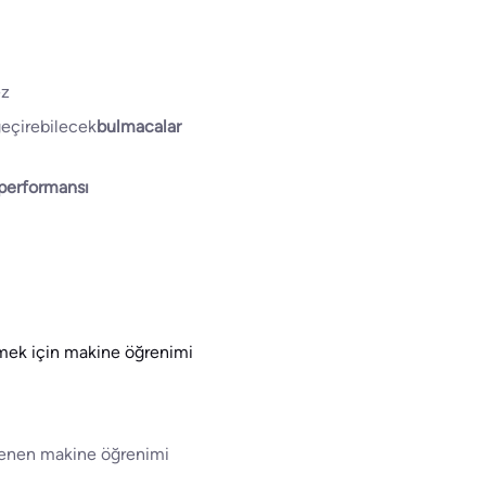
ez
geçirebilecek
bulmacalar
 performansı
mek için makine öğrenimi
lenen makine öğrenimi