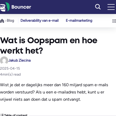
Ga
naar
de
Blog
Deliverability van e-mail
E-mailmarketing
inhoud
Wat is Oopspam en hoe
werkt het?
Jakub Ziecina
2025-04-15
4
min(s) read
Wist je dat er dagelijks meer dan 160 miljard spam e-mails
worden verstuurd? Als u een e-mailadres hebt, kunt u er
vrijwel niets aan doen dat u spam ontvangt.
Table of content