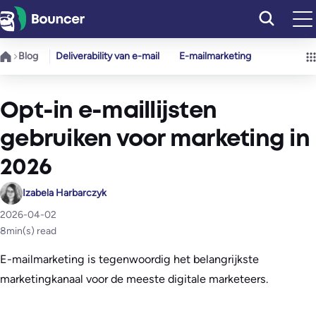
Ga
naar
de
Blog
Deliverability van e-mail
E-mailmarketing
inhoud
Opt-in e-maillijsten
gebruiken voor marketing in
2026
Izabela Harbarczyk
2026-04-02
8
min(s) read
E-mailmarketing is tegenwoordig het belangrijkste
marketingkanaal voor de meeste digitale marketeers.