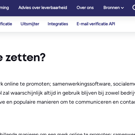
ming
Advies over leverbaarheid
Over ons
Bronnen
ficatie
Uitsmijter
Integraties
E-mail verificatie API
e zetten?
k online te promoten; samenwerkingssoftware, socialeme
al waarschijnlijk altijd in gebruik blijven bij zowel bedr
ctieve en populaire manieren om te communiceren en cont
chillende manieren om een merk online te promoten; samenwer