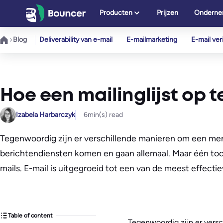
Ga
Producten
Prijzen
Onderne
naar
de
Blog
Deliverability van e-mail
E-mailmarketing
E-mail veri
inhoud
Hoe een mailinglijst op t
Izabela Harbarczyk
6
min(s) read
Tegenwoordig zijn er verschillende manieren om een mer
berichtendiensten komen en gaan allemaal. Maar één tool z
mails. E-mail is uitgegroeid tot een van de meest effe
Table of content
Tegenwoordig zijn er vers