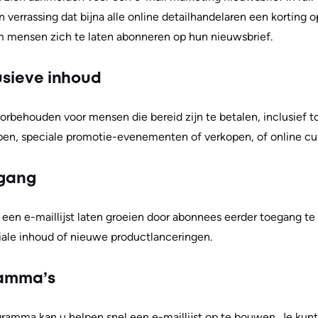
 verrassing dat bijna alle online detailhandelaren een korting o
m mensen zich te laten abonneren op hun nieuwsbrief.
usieve inhoud
rbehouden voor mensen die bereid zijn te betalen, inclusief t
n, speciale promotie-evenementen of verkopen, of online cu
egang
een e-maillijst laten groeien door abonnees eerder toegang te
ale inhoud of nieuwe productlanceringen.
ramma’s
ramma kan u helpen snel een e-maillijst op te bouwen. Je kunt 