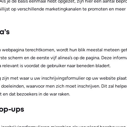
 Als je de basis eenmaal hebt opgezet, zijn hier een aantal bepr
llijst op verschillende marketingkanalen te promoten en meer 
a’s
 webpagina terechtkomen, wordt hun blik meestal meteen get
ste scherm en de eerste vijf alinea’s op de pagina. Deze inform
 relevant is voordat de gebruiker naar beneden bladert.
zijn met waar u uw inschrijvingsformulier op uw website plaats
 doeleinden, waarvoor men zich moet inschrijven. Dit zal hel
t en dat bezoekers in de war raken.
op-ups