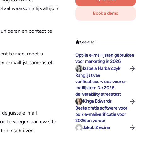
al waarschijnlijk altijd in
Book a demo
municeren en contact te
See also
ent te zien, moet u
Opt-in e-maillijsten gebruiken
voor marketing in 2026
n e-maillijst samenstelt
Izabela Harbarczyk
Ranglijst van
verificatieservices voor e-
maillijsten: De 2026
deliverability stresstest
Kinga Edwards
Beste gratis software voor
 de juiste e-mail
bulk e-mailverificatie voor
2026 en verder
toe te voegen aan uw site
Jakub Ziecina
en inschrijven.