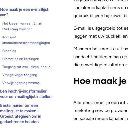
socialemediaplatforms en o
Hoe maak je een e-maillijst
aan?
gebruik blijven bij zowel 
Het kiezen van een Email
E-mail is uitgegroeid tot
Marketing Provider
leggen met uw publiek, en
Kom met
abonnementsaanmoedigingen
Maar om het meeste uit uw
Freebies
aandacht besteden aan de k
Promoties en kortingen
die geweldige resultaten z
Toegang tot exclusieve inhoud
Vroege vogel toegang
Hoe maak je 
Verwijzingsprogramma’s
Een inschrijvingsformulier
voor een mailinglijst instellen
Allereerst moet je een infr
Beste manier om een
marketing service provider
mailinglijst te maken –
Groeistrategieën om in
en sociale media kanalen
gedachten te houden