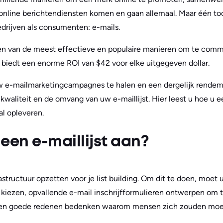
nline berichtendiensten komen en gaan allemaal. Maar één tool z
bedrijven als consumenten: e-mails.
 een van de meest effectieve en populaire manieren om te com
 biedt een enorme ROI van $42 voor elke uitgegeven dollar.
 e-mailmarketingcampagnes te halen en een dergelijk rendem
waliteit en de omvang van uw e-maillijst. Hier leest u hoe u ee
al opleveren.
een e-maillijst aan?
astructuur opzetten voor je list building. Om dit te doen, moet u
 kiezen, opvallende e-mail inschrijfformulieren ontwerpen om 
, en goede redenen bedenken waarom mensen zich zouden moet