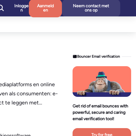
Inlogge
Aanmeld
Neem contact met
n
en
ons op
Bouncer Email verification
diaplatforms en online
ijven als consumenten: e-
act te leggen met…
Get rid of email bounces with
powerful, secure and caring
email verification tool!
Try for free
kingssoftware,