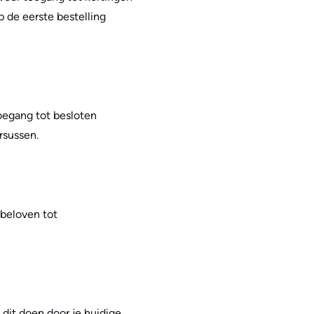
p de eerste bestelling
oegang tot besloten
rsussen.
 beloven tot
dit doen door je huidige