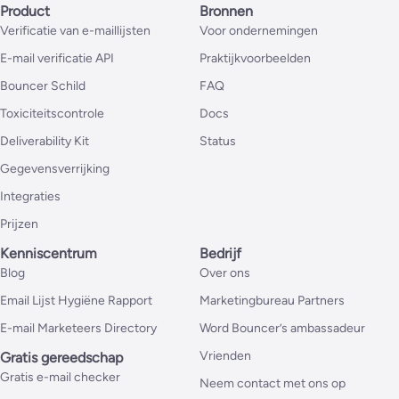
Product
Bronnen
Verificatie van e-maillijsten
Voor ondernemingen
E-mail verificatie API
Praktijkvoorbeelden
Bouncer Schild
FAQ
Toxiciteitscontrole
Docs
Deliverability Kit
Status
Gegevensverrijking
Integraties
Prijzen
Kenniscentrum
Bedrijf
Blog
Over ons
Email Lijst Hygiëne Rapport
Marketingbureau Partners
E-mail Marketeers Directory
Word Bouncer’s ambassadeur
Vrienden
Gratis gereedschap
Gratis e-mail checker
Neem contact met ons op