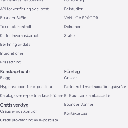
Verifiering av e-postlista
För företag
API för verifiering av e-post
Fallstudier
Bouncer Sköld
VANLIGA FRÅGOR
Toxicitetskontroll
Dokument
Kit för leveransbarhet
Status
Berikning av data
Integrationer
Prissättning
Kunskapshubb
Företag
Blogg
Om oss
Hygienrapport för e-postlista
Partners till marknadsföringsbyråer
Katalog över e-postmarknadsförare
Bli Bouncer:s ambassadör
Bouncer Vänner
Gratis verktyg
Gratis e-postkontroll
Kontakta oss
Gratis provtagning av e-postlista