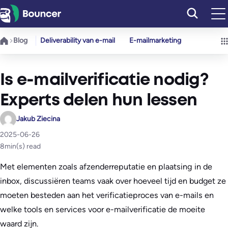
Ga
naar
de
Blog
Deliverability van e-mail
E-mailmarketing
inhoud
Is e-mailverificatie nodig?
Experts delen hun lessen
Jakub Ziecina
2025-06-26
8
min(s) read
Met elementen zoals afzenderreputatie en plaatsing in de
inbox, discussiëren teams vaak over hoeveel tijd en budget ze
moeten besteden aan het verificatieproces van e-mails en
welke tools en services voor e-mailverificatie de moeite
waard zijn.