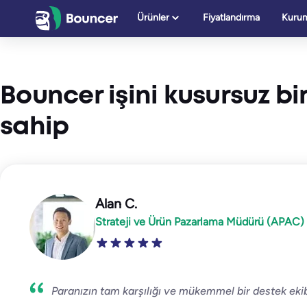
İçeriğe
Ürünler
Fiyatlandırma
Kurum
geç
Bouncer işini kusursuz b
sahip
Alan C.
Strateji ve Ürün Pazarlama Müdürü (APAC) 
Paranızın tam karşılığı ve mükemmel bir destek ekib