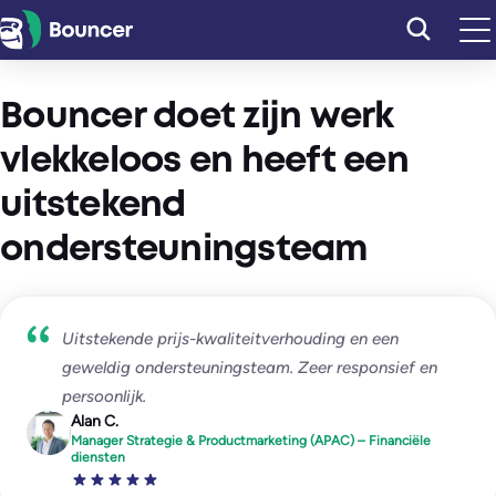
Ga
naar
de
inhoud
Bouncer doet zijn werk
vlekkeloos en heeft een
uitstekend
ondersteuningsteam
Uitstekende prijs-kwaliteitverhouding en een
geweldig ondersteuningsteam. Zeer responsief en
persoonlijk.
Alan C.
Manager Strategie & Productmarketing (APAC) – Financiële
diensten