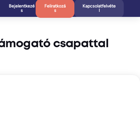
Bejelentkezé
Feliratkozá
Kapcsolatfelvéte
s
s
l
 támogató csapattal