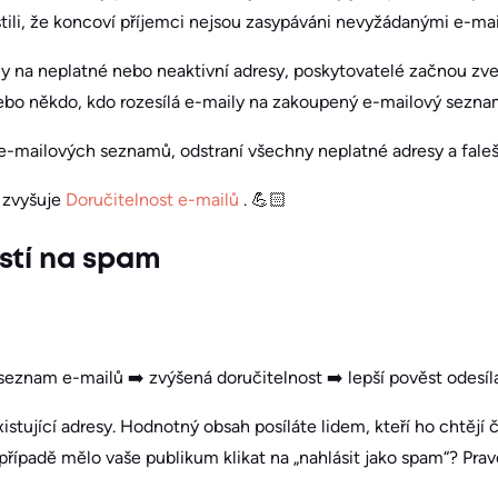
istili, že koncoví příjemci nejsou zasypáváni nevyžádanými e-mai
ly na neplatné nebo neaktivní adresy, poskytovatelé začnou zv
ebo někdo, kdo rozesílá e-maily na zakoupený e-mailový sezna
 e-mailových seznamů, odstraní všechny neplatné adresy a fale
e zvyšuje
Doručitelnost e-mailů
. 💪🏻
stí na spam
seznam e-mailů ➡️ zvýšená doručitelnost ➡️ lepší pověst odesíla
stující adresy. Hodnotný obsah posíláte lidem, kteří ho chtějí č
řípadě mělo vaše publikum klikat na „nahlásit jako spam“? Pra