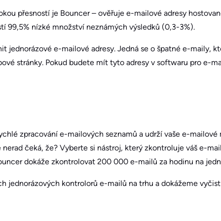
ysokou přesností je Bouncer – ověřuje e-mailové adresy hostova
stí 99,5% nízké množství neznámých výsledků (0,3-3%).
it jednorázové e-mailové adresy. Jedná se o špatné e-maily, kte
ové stránky. Pokud budete mít tyto adresy v softwaru pro e-ma
í rychlé zpracování e-mailových seznamů a udrží vaše e-mailov
 nerad čeká, že? Vyberte si nástroj, který zkontroluje váš e-ma
 Bouncer dokáže zkontrolovat 200 000 e-mailů za hodinu na jed
ch jednorázových kontrolorů e-mailů na trhu a dokážeme vyčist