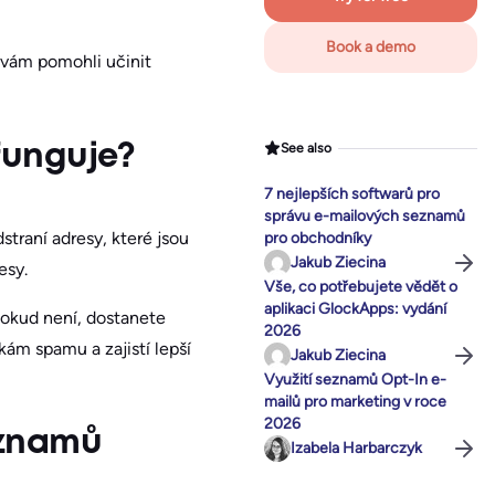
Book a demo
 vám pomohli učinit
See also
 funguje?
7 nejlepších softwarů pro
správu e-mailových seznamů
straní adresy, které jsou
pro obchodníky
Jakub Ziecina
esy.
Vše, co potřebujete vědět o
aplikaci GlockApps: vydání
Pokud není, dostanete
2026
ám spamu a zajistí lepší
Jakub Ziecina
Využití seznamů Opt-In e-
mailů pro marketing v roce
2026
eznamů
Izabela Harbarczyk