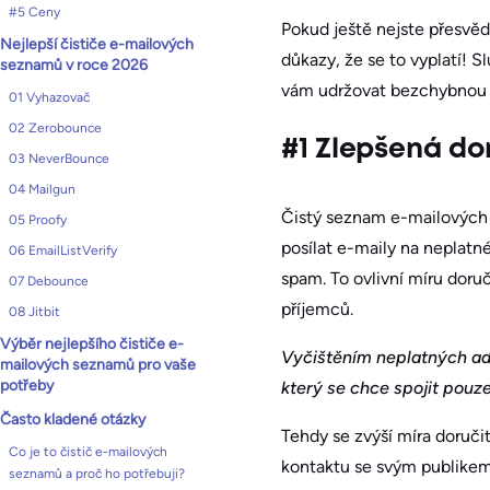
#5 Ceny
Pokud ještě nejste přesvě
Nejlepší čističe e-mailových
důkazy, že se to vyplatí! 
seznamů v roce 2026
vám udržovat bezchybnou 
01 Vyhazovač
02 Zerobounce
#1 Zlepšená do
03 NeverBounce
04 Mailgun
Čistý seznam e-mailových 
05 Proofy
posílat e-maily na neplatn
06 EmailListVerify
spam. To ovlivní míru doru
07 Debounce
příjemců.
08 Jitbit
Výběr nejlepšího čističe e-
Vyčištěním neplatných ad
mailových seznamů pro vaše
potřeby
který se chce spojit pouz
Často kladené otázky
Tehdy se zvýší míra doruči
Co je to čistič e-mailových
kontaktu se svým publikem
seznamů a proč ho potřebuji?