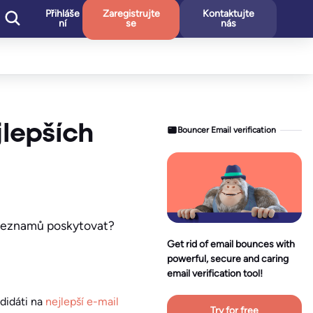
Přihláše
Zaregistrujte
Kontaktujte
ní
se
nás
jlepších
Bouncer Email verification
h seznamů poskytovat?
Get rid of email bounces with
powerful, secure and caring
email verification tool!
ndidáti na
nejlepší e-mail
Try for free