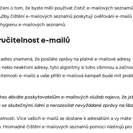
dčeni o tom, že byste měli používat čistič e-mailových seznam
Služby čištění e-mailových seznamů poskytují ověřování e-mailů
hygienu e-mailových seznamů.
ručitelnost e-mailů
adres znamená, že posíláte zprávy na platné e-mailové adresy.
é nebo neaktivní adresy, tyto algoritmy si toho všimnou a začn
čitelnosti e-mailů a vaše příští e-mailová kampaň bude mít pro
res dáváte poskytovatelům e-mailových služeb najevo, že jst
e se skutečnými lidmi a nerozesílat nevyžádané zprávy na lib
telnosti. Více vašich e-mailů se dostane k adresátům a vy máte v
. Hromadné čištění e-mailových seznamů pomocí nástrojů pro 