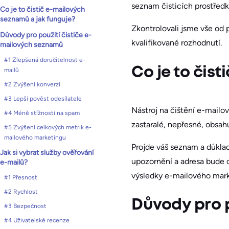
seznam čisticích prostředk
​Co je to čistič e-mailových
seznamů a jak funguje?
Zkontrolovali jsme vše od 
Důvody pro použití čističe e-
kvalifikované rozhodnutí.
mailových seznamů
#1 Zlepšená doručitelnost e-
​Co je to či
mailů
#2 Zvýšení konverzí
#3 Lepší pověst odesílatele
Nástroj na čištění e-mailov
#4 Méně stížností na spam
zastaralé, nepřesné, obsah
#5 Zvýšení celkových metrik e-
mailového marketingu
Projde váš seznam a důklad
Jak si vybrat služby ověřování
upozornění a adresa bude 
e-mailů?
výsledky e-mailového mark
#1 Přesnost
#2 Rychlost
Důvody pro p
#3 Bezpečnost
#4 Uživatelské recenze