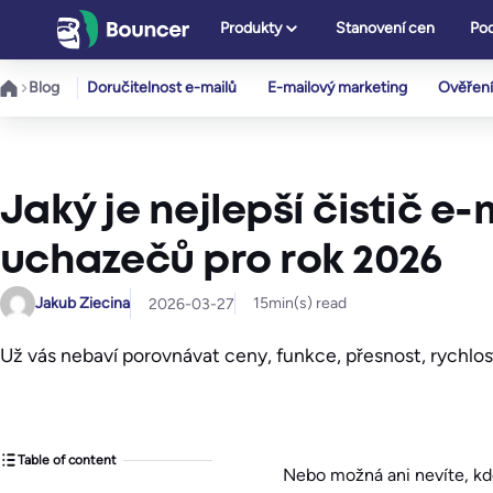
Přeskočit
Produkty
Stanovení cen
Pod
na
obsah
Blog
Doručitelnost e-mailů
E-mailový marketing
Ověření
Jaký je nejlepší čistič 
uchazečů pro rok 2026
Jakub Ziecina
15
min(s) read
2026-03-27
Už vás nebaví porovnávat ceny, funkce, přesnost, rychlos
Table of content
Nebo možná ani nevíte, kde