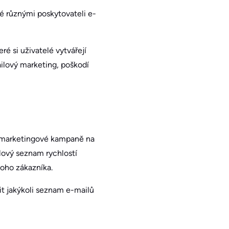
né různými poskytovateli e-
ré si uživatelé vytvářejí
ilový marketing, poškodí
é marketingové kampaně na
ilový seznam rychlostí
noho zákazníka.
it jakýkoli seznam e-mailů