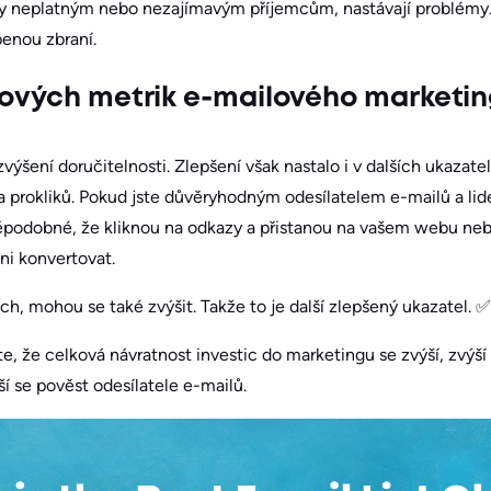
ly neplatným nebo nezajímavým příjemcům, nastávají problémy. 
benou zbraní.
kových metrik e-mailového marketi
výšení doručitelnosti. Zlepšení však nastalo i v dalších ukazate
 prokliků. Pokud jste důvěryhodným odesílatelem e-mailů a lide
děpodobné, že kliknou na odkazy a přistanou na vašem webu neb
eni konvertovat.
h, mohou se také zvýšit. Takže to je další zlepšený ukazatel. ✅
te, že celková návratnost investic do marketingu se zvýší, zvýší 
ší se pověst odesílatele e-mailů.