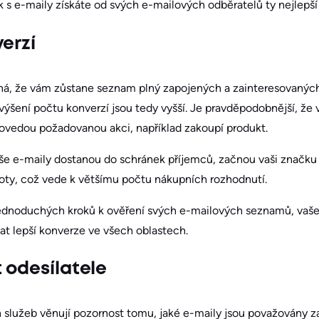
k s e-maily získáte od svých e-mailových odběratelů ty nejlepší
erzí
, že vám zůstane seznam plný zapojených a zainteresovaných od
zvýšení počtu konverzí jsou tedy vyšší. Je pravděpodobnější, že 
provedou požadovanou akci, například zakoupí produkt.
aše e-maily dostanou do schránek příjemců, začnou vaši značk
stoty, což vede k většímu počtu nákupních rozhodnutí.
ednoduchých kroků k ověření svých e-mailových seznamů, vaše
t lepší konverze ve všech oblastech.
 odesílatele
služeb věnují pozornost tomu, jaké e-maily jsou považovány za