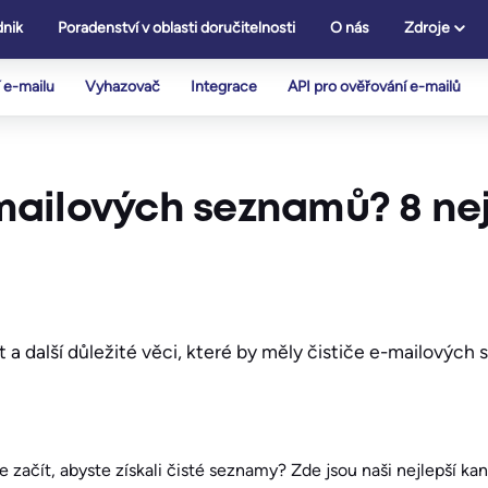
nik
Poradenství v oblasti doručitelnosti
O nás
Zdroje
 e-mailu
Vyhazovač
Integrace
API pro ověřování e-mailů
e-mailových seznamů? 8 ne
t a další důležité věci, které by měly čističe e-mailovýc
 začít, abyste získali čisté seznamy? Zde jsou naši nejlepší ka