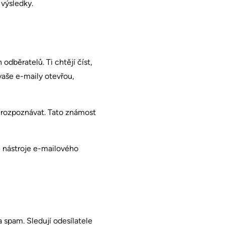
 výsledky.
běratelů. Ti chtějí číst,
vaše e-maily otevřou,
u rozpoznávat. Tato známost
 nástroje e-mailového
 spam. Sledují odesílatele