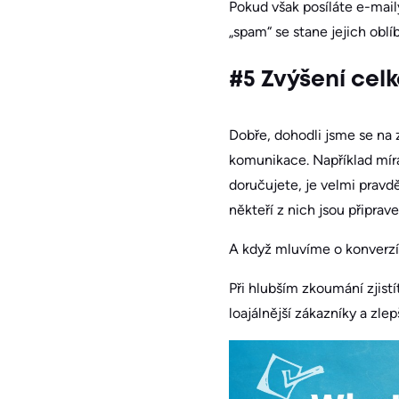
Pokud však posíláte e-mai
„spam“ se stane jejich oblí
#5 Zvýšení cel
Dobře, dohodli jsme se na z
komunikace. Například míra
doručujete, je velmi prav
někteří z nich jsou připrav
A když mluvíme o konverzíc
Při hlubším zkoumání zjistí
loajálnější zákazníky a zlep