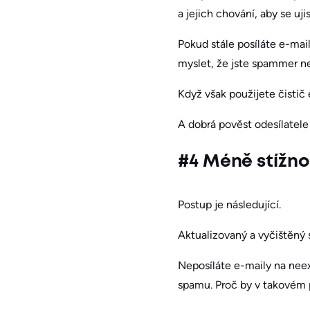
a jejich chování, aby se uj
Pokud stále posíláte e-mai
myslet, že jste spammer n
Když však použijete čistič
A dobrá pověst odesílatel
#4 Méně stížno
Postup je následující.
Aktualizovaný a vyčištěný 
Neposíláte e-maily na neexi
spamu. Proč by v takovém p