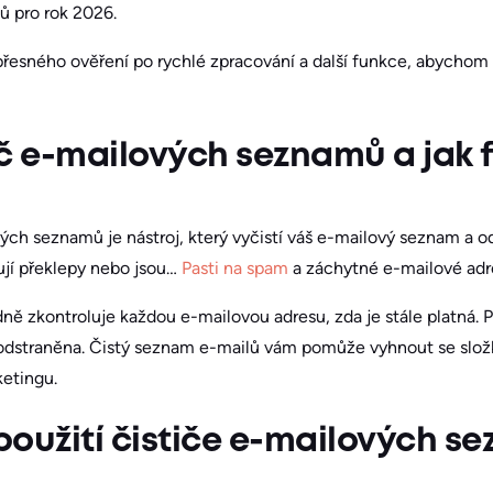
ů pro rok 2026.
přesného ověření po rychlé zpracování a další funkce, abychom
stič e-mailových seznamů a jak
ých seznamů je nástroj, který vyčistí váš e-mailový seznam a od
ují překlepy nebo jsou…
Pasti na spam
a záchytné e-mailové adr
ně zkontroluje každou e-mailovou adresu, zda je stále platná. 
odstraněna. Čistý seznam e-mailů vám pomůže vyhnout se složk
etingu.
oužití čističe e-mailových s