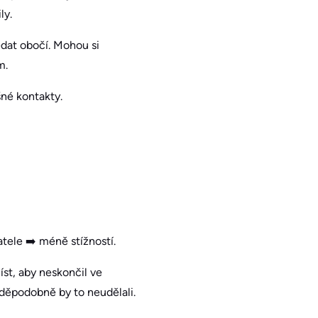
ly.
edat obočí. Mohou si
m.
šné kontakty.
tele ➡️ méně stížností.
íst, aby neskončil ve
vděpodobně by to neudělali.