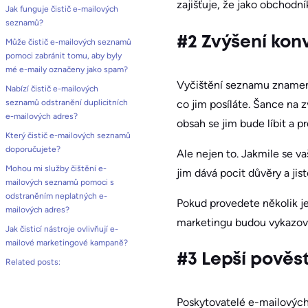
zajišťuje, že jako obchodní
Jak funguje čistič e-mailových
seznamů?
#2 Zvýšení konv
Může čistič e-mailových seznamů
pomoci zabránit tomu, aby byly
mé e-maily označeny jako spam?
Vyčištění seznamu znamená
Nabízí čistič e-mailových
co jim posíláte. Šance na 
seznamů odstranění duplicitních
e-mailových adres?
obsah se jim bude líbit a 
Který čistič e-mailových seznamů
doporučujete?
Ale nejen to. Jakmile se v
Mohou mi služby čištění e-
jim dává pocit důvěry a ji
mailových seznamů pomoci s
odstraněním neplatných e-
Pokud provedete několik j
mailových adres?
marketingu budou vykazova
Jak čisticí nástroje ovlivňují e-
mailové marketingové kampaně?
#3 Lepší pověst
Related posts:
Poskytovatelé e-mailových 