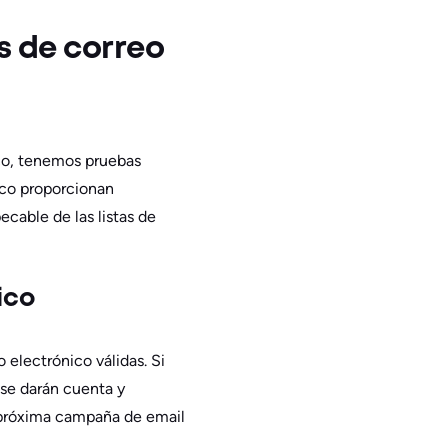
as de correo
ico, tenemos pruebas
ico proporcionan
cable de las listas de
ico
 electrónico válidas. Si
 se darán cuenta y
u próxima campaña de email