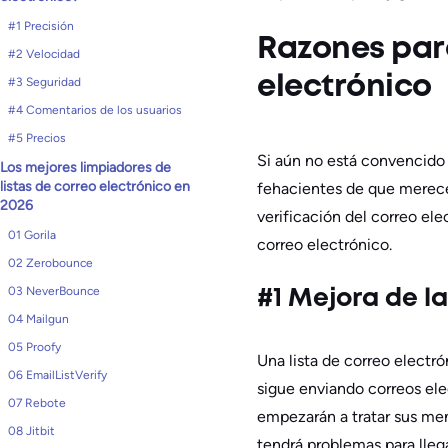
#1 Precisión
Razones para
#2 Velocidad
electrónico
#3 Seguridad
#4 Comentarios de los usuarios
#5 Precios
Si aún no está convencido 
Los mejores limpiadores de
listas de correo electrónico en
fehacientes de que merece 
2026
verificación del correo el
01 Gorila
correo electrónico.
02 Zerobounce
03 NeverBounce
#1 Mejora de la
04 Mailgun
05 Proofy
Una lista de correo electró
06 EmailListVerify
sigue enviando correos elec
07 Rebote
empezarán a tratar sus me
08 Jitbit
tendrá problemas para llega