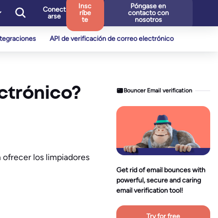
Insc
Póngase en
Conect
ríbe
contacto con
arse
te
nosotros
ntegraciones
API de verificación de correo electrónico
ectrónico?
Bouncer Email verification
 ofrecer los limpiadores
Get rid of email bounces with
powerful, secure and caring
email verification tool!
Try for free