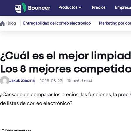
Saltar
Productos
Precios
Empresa
al
contenido
Blog
Entregabilidad del correo electrónico
Marketing por cor
¿Cuál es el mejor limpiad
Los 8 mejores competido
Jakub Ziecina
15
min(s) read
2026-03-27
¿Cansado de comparar los precios, las funciones, la preci
de listas de correo electrónico?
Table of content