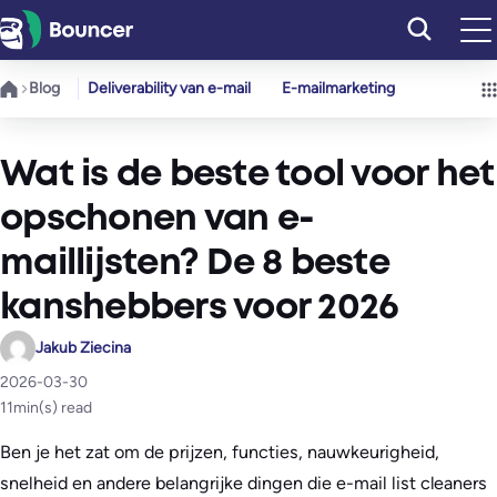
Ga
naar
de
Blog
Deliverability van e-mail
E-mailmarketing
inhoud
Wat is de beste tool voor het
opschonen van e-
maillijsten? De 8 beste
kanshebbers voor 2026
Jakub Ziecina
2026-03-30
11
min(s) read
Ben je het zat om de prijzen, functies, nauwkeurigheid,
snelheid en andere belangrijke dingen die e-mail list cleaners