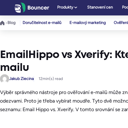
Přeskočit
Produkty
Stanovení cen
Pod
na
obsah
Blog
Doručitelnost e-mailů
E-mailový marketing
Ověření
EmailHippo vs Xverify: Kt
mailu
Jakub Ziecina
12
min(s) read
Výběr správného nástroje pro ověřování e-mailů může zn
odezvami. Proto je třeba vybírat moudře. Tyto dvě možnost
seznamu: Email Hippo vs. Xverify. V tomto srovnání se za