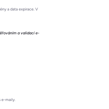
ény a data expirace. V
ěřováním a validací e-
 e-maily.