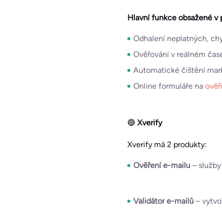
Hlavní funkce obsažené v 
Odhalení neplatných, ch
Ověřování v reálném čase
Automatické čištění mar
Online formuláře na
ověř
🔵
Xverify
Xverify má 2 produkty:
Ověření e-mailu
– služby
Validátor e-mailů
– vytvo