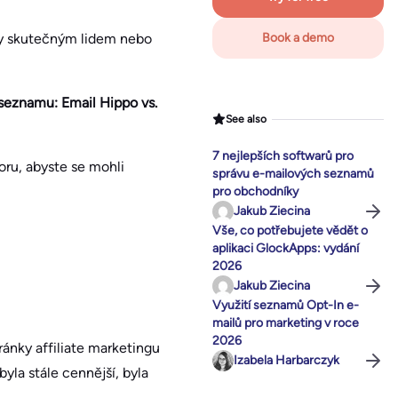
ly skutečným lidem nebo
Book a demo
 seznamu: Email Hippo vs.
See also
7 nejlepších softwarů pro
oru, abyste se mohli
správu e-mailových seznamů
pro obchodníky
Jakub Ziecina
Vše, co potřebujete vědět o
aplikaci GlockApps: vydání
2026
Jakub Ziecina
Využití seznamů Opt-In e-
mailů pro marketing v roce
2026
ránky affiliate marketingu
Izabela Harbarczyk
yla stále cennější, byla