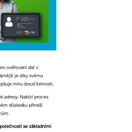
pro ověřování dat v
námější je díky svému
pšuje míru doručitelnosti.
é adresy. Nabízí proces
ném důsledku přináší
mcům.
polečnosti se základními