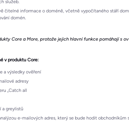
h služeb.
ově čitelné informace o doméně, včetně vypočítaného stáří dom
řování domén.
kty Core a More, protože jejich hlavní funkce pomáhají s ov
 v produktu Core:
e a výsledky ověření
ailové adresy
ru „Catch all
 a greylistů
 analýzou e-mailových adres, který se bude hodit obchodníkům s