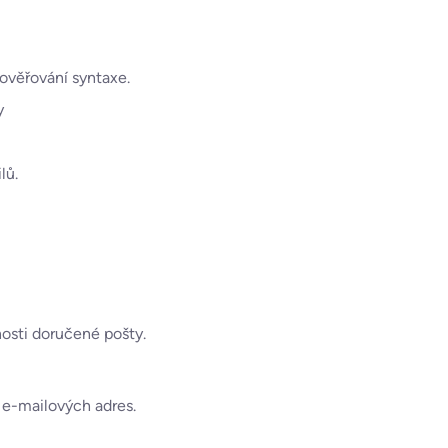
ověřování syntaxe.
y
lů.
nosti doručené pošty.
h e-mailových adres.