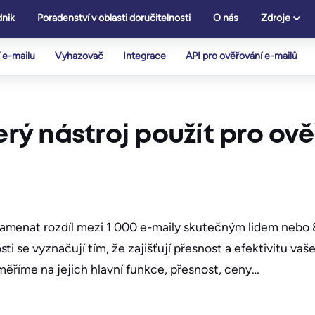
nik
Poradenství v oblasti doručitelnosti
O nás
Zdroje
 e-mailu
Vyhazovač
Integrace
API pro ověřování e-mailů
erý nástroj použít pro ově
amenat rozdíl mezi 1 000 e-maily skutečným lidem nebo 
i se vyznačují tím, že zajišťují přesnost a efektivitu va
měříme na jejich hlavní funkce, přesnost, ceny…