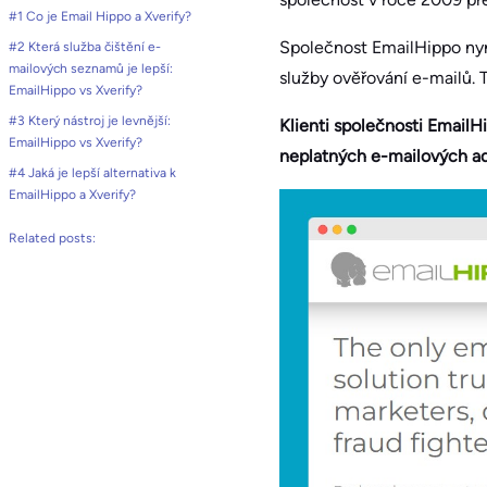
#1 Co je Email Hippo a Xverify?
Společnost EmailHippo nyn
#2 Která služba čištění e-
mailových seznamů je lepší:
služby ověřování e-mailů. 
EmailHippo vs Xverify?
#3 Který nástroj je levnější:
Klienti společnosti EmailHi
EmailHippo vs Xverify?
neplatných e-mailových ad
#4 Jaká je lepší alternativa k
EmailHippo a Xverify?
Related posts: