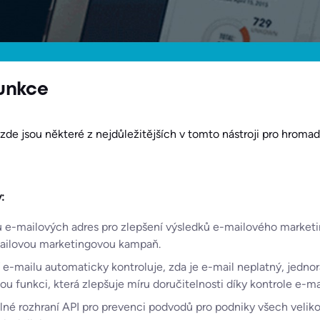
unkce
 zde jsou některé z nejdůležitějších v tomto nástroji pro hroma
:
 e-mailových adres pro zlepšení výsledků e-mailového marketi
-mailovou marketingovou kampaň.
í e-mailu automaticky kontroluje, zda je e-mail neplatný, jedn
ou funkci, která zlepšuje míru doručitelnosti díky kontrole e-ma
lné rozhraní API pro prevenci podvodů pro podniky všech veliko