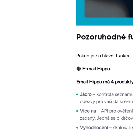
Pozoruhodné f
Pokud jde o hlavní funkce,
🟠
E-mail Hippo
Email Hippo má 4 produkty
Jádro
– kontrola seznamu
odezvy pro vaši další e
Více na
– API pro ověřen
zadaný. Jedná se o klíčov
Vyhodnocení
– škálovate