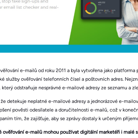
ověřování e-mailů od roku 2011 a byla vytvořena jako platforma 
ké služby ověřování telefonních čísel a poštovních adres. Nejz
 který odstraňuje nesprávné e-mailové adresy ze seznamu a zle
, že detekuje neplatné e-mailové adresy a jednorázové e-mailov
šení pověsti odesílatele a doručitelnosti e-mailů, což v koneč
ním tím, že zajišťuje, aby se zprávy dostaly k určeným příje
 ověřování e-mailů mohou používat digitální marketéři i malé s