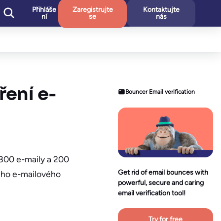
Přihláše
Zaregistrujte
Kontaktujte
ní
se
nás
ření e-
Bouncer Email verification
800 e-maily a 200
Get rid of email bounces with
šeho e-mailového
powerful, secure and caring
email verification tool!
Try for free