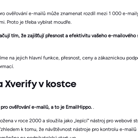
pro ověřování e-mailů může znamenat rozdíl mezi 1 000 e-mai
. Proto je třeba vybírat moudře.
čují tím, že zajišťují přesnost a efektivitu vašeho e-mailového
me na jejich hlavní funkce, přesnost, ceny a zákaznickou podp
ormací.
 Xverify v kostce
pro ověřování e-mailů, a to je EmailHippo.
.
žena v roce 2000 a sloužila jako „lepící“ nástroj pro webové st
 Vzhledem k tomu, že návštěvnost nástroje pro kontrolu e-mailů b
eměněna na podnikatelský start-up.