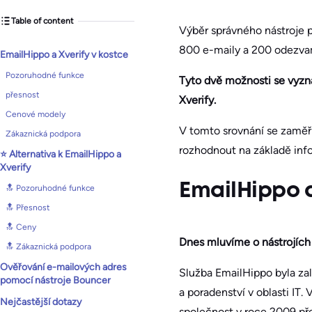
Table of content
Výběr správného nástroje 
800 e-maily a 200 odezvami
​EmailHippo a Xverify v kostce
Pozoruhodné funkce
Tyto dvě možnosti se vyzna
přesnost
Xverify.
Cenové modely
V tomto srovnání se zaměří
Zákaznická podpora
rozhodnout na základě inf
⭐ Alternativa k EmailHippo a
Xverify
​EmailHippo a
🔝 Pozoruhodné funkce
🔝 Přesnost
🔝 Ceny
Dnes mluvíme o nástrojích 
🔝 Zákaznická podpora
Ověřování e-mailových adres
Služba EmailHippo byla zalo
pomocí nástroje Bouncer
a poradenství v oblasti IT.
Nejčastější dotazy
společnost v roce 2009 př