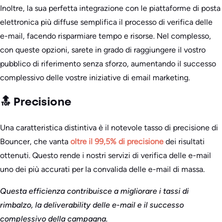
Inoltre, la sua perfetta integrazione con le piattaforme di posta
elettronica più diffuse semplifica il processo di verifica delle
e-mail, facendo risparmiare tempo e risorse. Nel complesso,
con queste opzioni, sarete in grado di raggiungere il vostro
pubblico di riferimento senza sforzo, aumentando il successo
complessivo delle vostre iniziative di email marketing.
🔝 Precisione
Una caratteristica distintiva è il notevole tasso di precisione di
Bouncer, che vanta
oltre il 99,5% di precisione
dei risultati
ottenuti. Questo rende i nostri servizi di verifica delle e-mail
uno dei più accurati per la convalida delle e-mail di massa.
Questa efficienza contribuisce a migliorare i tassi di
rimbalzo, la deliverability delle e-mail e il successo
complessivo della campagna.