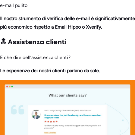
e-mail pulito.
Il nostro strumento di verifica delle e-mail è significativamente
più economico rispetto a Email Hippo o Xverify.
🔝 Assistenza clienti
E che dire dell’assistenza clienti?
Le esperienze dei nostri clienti parlano da sole.