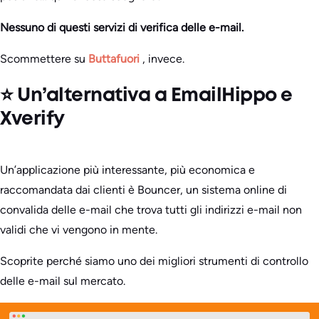
Nessuno di questi servizi di verifica delle e-mail.
Scommettere su
Buttafuori
, invece.
⭐ Un’alternativa a EmailHippo e
Xverify
Un’applicazione più interessante, più economica e
raccomandata dai clienti è Bouncer, un sistema online di
convalida delle e-mail che trova tutti gli indirizzi e-mail non
validi che vi vengono in mente.
Scoprite perché siamo uno dei migliori strumenti di controllo
delle e-mail sul mercato.