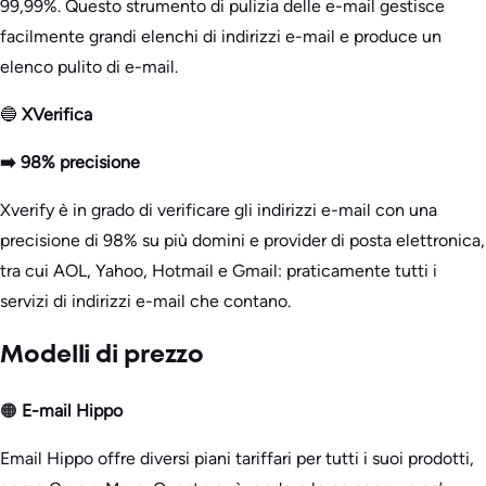
99,99%. Questo strumento di pulizia delle e-mail gestisce
facilmente grandi elenchi di indirizzi e-mail e produce un
elenco pulito di e-mail.
🔵
XVerifica
➡️ 98% precisione
Xverify è in grado di verificare gli indirizzi e-mail con una
precisione di 98% su più domini e provider di posta elettronica,
tra cui AOL, Yahoo, Hotmail e Gmail: praticamente tutti i
servizi di indirizzi e-mail che contano.
Modelli di prezzo
🟠
E-mail Hippo
Email Hippo offre diversi piani tariffari per tutti i suoi prodotti,