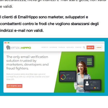
e validi.
I clienti di EmailHippo sono marketer, sviluppatori e
combattenti contro le frodi che vogliono sbarazzarsi degli
indirizzi e-mail non validi.