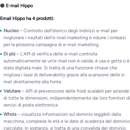
🟠
E-mail Hippo
Email Hippo ha 4 prodotti:
Nucleo
– Controllo dell’elenco degli indirizzi e-mail per
migliorare i risultati dell’e-mail marketing e ridurre i rimbalzi
per la prossima campagna di e-mail marketing.
Di più
– L’API di verifica delle e-mail controlla
automaticamente se un’e-mail non è valida, è usa e getta o è
stata digitata male. Si tratta di una funzione chiave che
migliora i tassi di deliverability grazie alla scansione delle e-
mail direttamente alla fonte.
Valutare
– API di prevenzione delle frodi scalabili per aziende
di tutte le dimensioni, indipendentemente dai loro fornitori di
servizi di posta elettronica
Whois
– visualizza informazioni sul dominio leggibili dalla
macchina, comprese le età e le date di scadenza del dominio
calcolate. In sostanza, si tratta di una convalida del dominio.