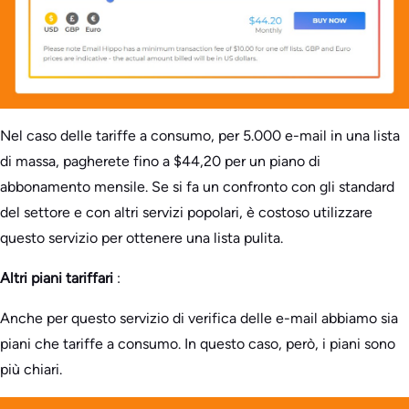
Nel caso delle tariffe a consumo, per 5.000 e-mail in una lista
di massa, pagherete fino a $44,20 per un piano di
abbonamento mensile. Se si fa un confronto con gli standard
del settore e con altri servizi popolari, è costoso utilizzare
questo servizio per ottenere una lista pulita.
Altri piani tariffari
:
Anche per questo servizio di verifica delle e-mail abbiamo sia
piani che tariffe a consumo. In questo caso, però, i piani sono
più chiari.