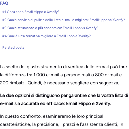
FAQ
#1 Cosa sono Email Hippo e Xverify?
#2 Quale servizio di pulizia delle liste e-mail è migliore: EmailHippo vs Xverify?
#3 Quale strumento è più economico: EmailHippo vs Xverify?
#4 Qual è un’alternativa migliore a EmailHippo e Xverify?
Related posts:
La scelta del giusto strumento di verifica delle e-mail può fare
la differenza tra 1.000 e-mail a persone reali o 800 e-mail e
200 rimbalzi. Quindi, è necessario scegliere con saggezza.
Le due opzioni si distinguono per garantire che la vostra lista di
e-mail sia accurata ed efficace: Email Hippo e Xverify.
In questo confronto, esamineremo le loro principali
caratteristiche, la precisione, i prezzi e l’assistenza clienti, in