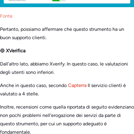
Fonte
Pertanto, possiamo affermare che questo strumento ha un
buon supporto clienti.
🔵
XVerifica
Dall’altro lato, abbiamo Xverify. In questo caso, le valutazioni
degli utenti sono inferiori.
Anche in questo caso, secondo
Capterra
Il servizio clienti è
valutato a 4 stelle.
Inoltre, recensioni come quella riportata di seguito evidenziano
non pochi problemi nell’erogazione dei servizi da parte di
questo strumento, per cui un supporto adeguato è
fondamentale.