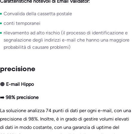
Caratteristiche notevoli di Email Validator:
Convalida della cassetta postale
conti temporanei
rilevamento ad alto rischio (il processo di identificazione e
segnalazione degli indirizzi e-mail che hanno una maggiore
probabilità di causare problemi)
precisione
🟠
E-mail Hippo
➡️ 98% precisione
La soluzione analizza 74 punti di dati per ogni e-mail, con una
precisione di 98%. Inoltre, è in grado di gestire volumi elevati
di dati in modo costante, con una garanzia di uptime del