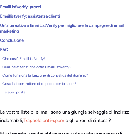
EmailListVerify: prezzi
Emaillistverify: assistenza clienti
Un’alternativa a EmailListVerify per migliorare le campagne di email
marketing
Conclusione
FAQ
Che cos’è EmailListVerify?
Quali caratteristiche offre EmailListVerify?
Come funziona la funzione di convalida del dominio?
Cosa fa il controllore di trappole per lo spam?
Related posts:
Le vostre liste di e-mail sono una giungla selvaggia di indirizzi
indomabili,
Trappole anti-spam
e gli errori di sintassi?
Non temete, perché abbiamo un potenziale compagno di