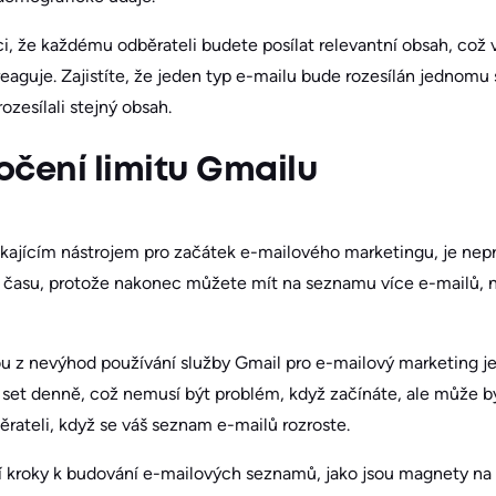
i, že každému odběrateli budete posílat relevantní obsah, co
areaguje. Zajistíte, že jeden typ e-mailu bude rozesílán jednom
zesílali stejný obsah.
ročení limitu Gmailu
ikajícím nástrojem pro začátek e-mailového marketingu, je ne
k času, protože nakonec můžete mít na seznamu více e-mailů,
nou z nevýhod používání služby Gmail pro e-mailový marketing 
set denně, což nemusí být problém, když začínáte, ale může být
rateli, když se váš seznam e-mailů rozroste.
 kroky k budování e-mailových seznamů, jako jsou magnety na v