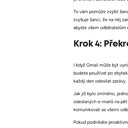
To vám pomůže zvýšit šanc
zvyšuje šanci, že na něj z
abyste všem odběratelům ro
Krok 4: Přek
I když Gmail může být vyn
budete používat po zbyte
každý den odesílat zprávy.
Jak již bylo zmíněno, jed
odeslaných e-mailů na pět 
komunikovali se všemi odbě
Pokud podnikáte proaktivní