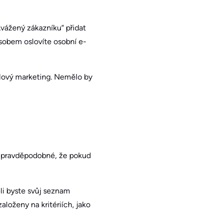
vážený zákazníku“ přidat
ůsobem oslovíte osobní e-
ilový marketing. Nemělo by
e pravděpodobné, že pokud
ěli byste svůj seznam
loženy na kritériích, jako