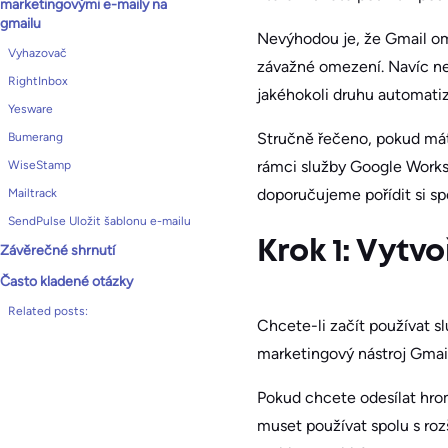
marketingovými e-maily na
gmailu
Nevýhodou je, že Gmail o
Vyhazovač
závažné omezení. Navíc n
RightInbox
jakéhokoli druhu automati
Yesware
Stručně řečeno, pokud mát
Bumerang
rámci služby Google Worksp
WiseStamp
doporučujeme pořídit si sp
Mailtrack
SendPulse Uložit šablonu e-mailu
Krok 1: Vytv
Závěrečné shrnutí
Často kladené otázky
Related posts:
Chcete-li začít používat s
marketingový nástroj Gmail
Pokud chcete odesílat hrom
muset používat spolu s roz