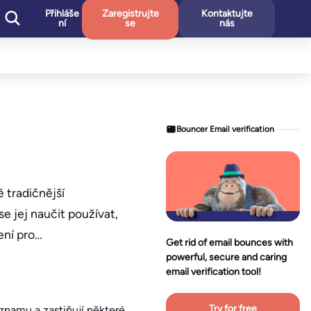
Přihláše
Zaregistrujte
Kontaktujte
ní
se
nás
Bouncer Email verification
 tradičnější
e jej naučit používat,
ení pro…
Get rid of email bounces with
powerful, secure and caring
email verification tool!
Try for free
ýznamu a zastiňují některé