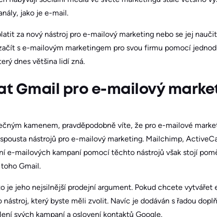
nály, jako je e-mail.
latit za nový nástroj pro e-mailový marketing nebo se jej nauči
začít s e-mailovým marketingem pro svou firmu pomocí jednodu
erý dnes většina lidí zná.
t Gmail pro e-mailový marke
večným kamenem, pravděpodobně víte, že pro e-mailové market
ci spousta nástrojů pro e-mailový marketing. Mailchimp, Activ
ní e-mailových kampaní pomocí těchto nástrojů však stojí pomě
 toho Gmail.
to je jeho nejsilnější prodejní argument. Pokud chcete vytváře
 nástroj, který byste měli zvolit. Navíc je dodáván s řadou doplň
lení svých kampaní a oslovení kontaktů Google.