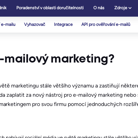
nik
Poradenství v oblasti doručitelnosti
O nás
Zdroje
 e-mailu
Vyhazovač
Integrace
API pro ověřování e-mailů
e-mailový marketing?
větě marketingu stále většího významu a zastiňují některé
da zaplatit za nový nástroj pro e-mailový marketing nebo s
 marketingem pro svou firmu pomocí jednoduchých rozšíř
ch nabývají sociální média ve světě marketingu stále většího v