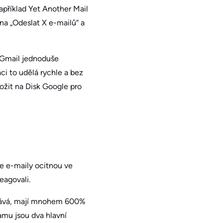
apříklad Yet Another Mail
na „Odeslat X e-mailů“ a
 Gmail jednoduše
ci to udělá rychle a bez
ožit na Disk Google pro
se e-maily ocitnou ve
eagovali.
ostává, mají mnohem 600%
amu jsou dva hlavní