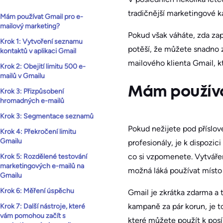
tradičnější marketingové ka
Mám používat Gmail pro e-
mailový marketing?
Pokud však váháte, zda zap
Krok 1: Vytvoření seznamu
potěší, že můžete snadno 
kontaktů v aplikaci Gmail
mailového klienta Gmail, kt
Krok 2: Obejití limitu 500 e-
mailů v Gmailu
Mám používa
Krok 3: Přizpůsobení
hromadných e-mailů
Krok 3: Segmentace seznamů
Pokud nežijete pod příslo
Krok 4: Překročení limitu
Gmailu
profesionály, je k dispozi
co si vzpomenete. Vytváře
Krok 5: Rozdělené testování
marketingových e-mailů na
možná láká používat místo
Gmailu
Krok 6: Měření úspěchu
Gmail je zkrátka zdarma a 
kampaně za pár korun, je to
Krok 7: Další nástroje, které
vám pomohou začít s
které můžete použít k posí