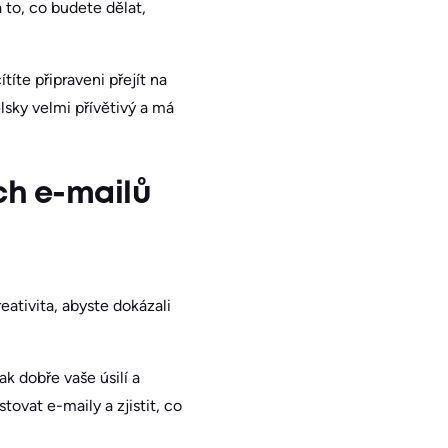
 to, co budete dělat,
íte připraveni přejít na
elsky velmi přívětivý a má
ch e-mailů
ativita, abyste dokázali
ak dobře vaše úsilí a
ovat e-maily a zjistit, co