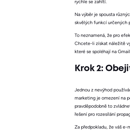
rychle se zahltí.
Na výběr je spousta různýc
skvělých funkcí určených 
To neznamená, že pro efek
Chcete-li získat náležitě v
které se spoléhají na Gmail
Krok 2: Obeji
Jednou z nevýhod používán
marketing je omezení na p
pravděpodobně to zvládnet
řešení pro rozesílání prop
Za předpokladu, že váš e-