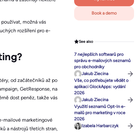
Book a demo
t používat, možná vás
chých rozšíření pro e-
See also
7 nejlepších softwarů pro
ting?
správu e-mailových seznamů
pro obchodníky
Jakub Ziecina
éry, od začátečníků až po
Vše, co potřebujete vědět o
aplikaci GlockApps: vydání
eCampaign, GetResponse, na
2026
rně dost peněz, takže vás
Jakub Ziecina
Využití seznamů Opt-In e-
mailů pro marketing v roce
2026
t e-mailové marketingové
Izabela Harbarczyk
ků a nástrojů třetích stran,