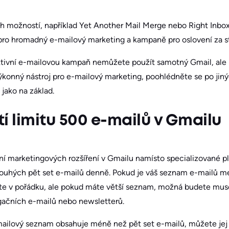
h možností, například Yet Another Mail Merge nebo Right Inbox,
pro hromadný e-mailový marketing a kampaně pro oslovení za s
tivní e-mailovou kampaň nemůžete použít samotný Gmail, ale b
ýkonný nástroj pro e-mailový marketing, poohlédněte se po jinýc
 jako na základ.
tí limitu 500 e-mailů v Gmailu
í marketingových rozšíření v Gmailu namísto specializované p
ouhých pět set e-mailů denně. Pokud je váš seznam e-mailů m
e v pořádku, ale pokud máte větší seznam, možná budete muset
agačních e-mailů nebo newsletterů.
mailový seznam obsahuje méně než pět set e-mailů, můžete je