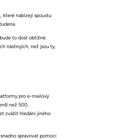
 které nabízejí spoustu
tudena.
ude to dost obtížné.
h nástrojích, než jsou ty,
latformy pro e-mailový
enší než 500,
 zvážit hledání jiného
j snadno spravovat pomocí