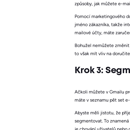
způsoby, jak můžete e-mai
Pomocí marketingového dop
jméno zákazníka, takže int
mailové účty, máte zaručen
Bohužel nemůžete změnit a
to však mít vliv na doručit
Krok 3: Seg
Ačkoli můžete v Gmailu pr
máte v seznamu pět set e-
Abyste měli jistotu, že pří
segmentovat. To znamená ro
je chování uživatelů nebo