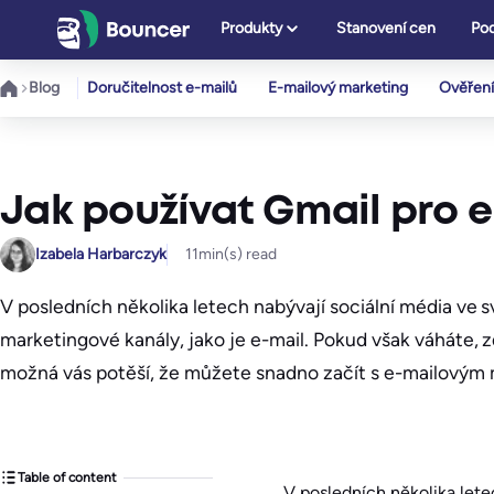
Přeskočit
Produkty
Stanovení cen
Pod
na
obsah
Blog
Doručitelnost e-mailů
E-mailový marketing
Ověření
Jak používat Gmail pro 
Izabela Harbarczyk
11
min(s) read
V posledních několika letech nabývají sociální média ve s
marketingové kanály, jako je e-mail. Pokud však váháte, z
možná vás potěší, že můžete snadno začít s e-mailovým
Table of content
V posledních několika lete