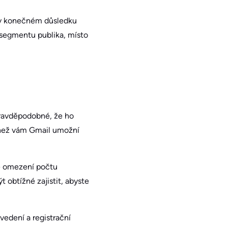
ž v konečném důsledku
u segmentu publika, místo
pravděpodobné, že ho
 než vám Gmail umožní
je omezení počtu
 obtížné zajistit, abyste
edení a registrační