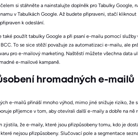
čelem si stáhněte a nainstalujte doplněk pro Tabulky Google, n
eznamu v Tabulkách Google. Až budete připraveni, stačí kliknout 
připraven k odeslání.
také použít tabulky Google a při psaní e-mailu pomocí služby
BCC. To se sice stěží považuje za automatizaci e-mailu, ale prá
twaru pro e-mailový marketing. Naštěstí můžete všechna data ul
omadné e-mailové kampaně.
způsobení hromadných e-mailů
ch e-mailů přináší mnoho výhod, mimo jiné snižuje riziko, že 
ruje příjemce v tom, aby otevírali další e-maily a dobře na ně r
n zjistila, že e-maily, které jsou přizpůsobeny tomu, kdo je d
y, které nejsou přizpůsobeny. Slučovací pole a segmentace sezn