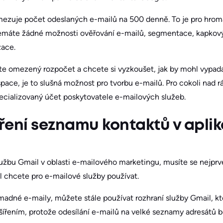
mezuje počet odeslaných e-mailů na 500 denně. To je pro hr
emáte žádné možnosti ověřování e-mailů, segmentace, kapko
zace.
e omezený rozpočet a chcete si vyzkoušet, jak by mohl vypad
ace, je to slušná možnost pro tvorbu e-mailů. Pro cokoli nad 
ecializovaný účet poskytovatele e-mailových služeb.
oření seznamu kontaktů v apli
lužbu Gmail v oblasti e-mailového marketingu, musíte se nejprv
 chcete pro e-mailové služby používat.
adné e-maily, můžete stále používat rozhraní služby Gmail, kt
šířením, protože odesílání e-mailů na velké seznamy adresátů 