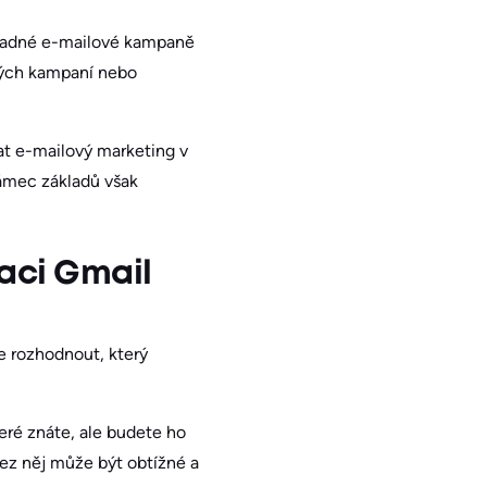
omadné e-mailové kampaně
vých kampaní nebo
at e-mailový marketing v
rámec základů však
kaci Gmail
e rozhodnout, který
eré znáte, ale budete ho
bez něj může být obtížné a