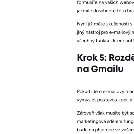
formuláře na vašich webový
jakmile dosáhnete této hr
Nyní již máte zkušenosti s
jiný nástroj pro e-mailový 
všechny funkce, které potř
Krok 5: Rozd
na Gmailu
Pokud jde o e-mailový mark
vymyslet poutavou kopii a 
Zároveň však musíte být sch
marketingová sdělení funguj
bude na příjemce ve vašem 