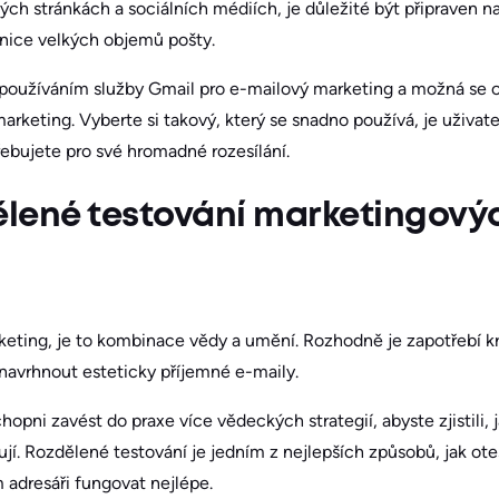
ch stránkách a sociálních médiích, je důležité být připraven na
anice velkých objemů pošty.
 používáním služby Gmail pro e-mailový marketing a možná se cít
marketing. Vyberte si takový, který se snadno používá, je uživat
ebujete pro své hromadné rozesílání.
ělené testování marketingový
eting, je to kombinace vědy a umění. Rozhodně je zapotřebí kre
navrhnout esteticky příjemné e-maily.
opni zavést do praxe více vědeckých strategií, abyste zjistili, j
í. Rozdělené testování je jedním z nejlepších způsobů, jak otest
adresáři fungovat nejlépe.