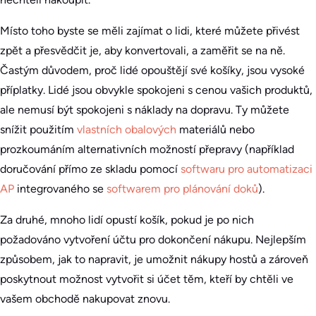
Místo toho byste se měli zajímat o lidi, které můžete přivést
zpět a přesvědčit je, aby konvertovali, a zaměřit se na ně.
Častým důvodem, proč lidé opouštějí své košíky, jsou vysoké
příplatky. Lidé jsou obvykle spokojeni s cenou vašich produktů,
ale nemusí být spokojeni s náklady na dopravu. Ty můžete
snížit použitím
vlastních obalových
materiálů nebo
prozkoumáním alternativních možností přepravy (například
doručování přímo ze skladu pomocí
softwaru pro automatizaci
AP
integrovaného se
softwarem pro plánování doků
).
Za druhé, mnoho lidí opustí košík, pokud je po nich
požadováno vytvoření účtu pro dokončení nákupu. Nejlepším
způsobem, jak to napravit, je umožnit nákupy hostů a zároveň
poskytnout možnost vytvořit si účet těm, kteří by chtěli ve
vašem obchodě nakupovat znovu.