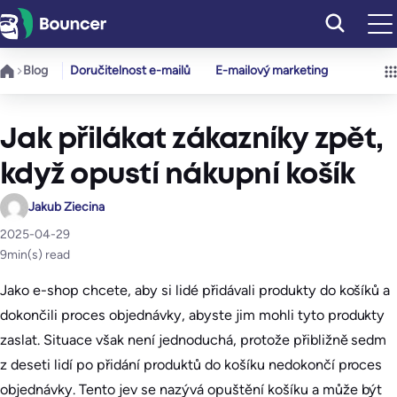
Přeskočit
na
obsah
Blog
Doručitelnost e-mailů
E-mailový marketing
Jak přilákat zákazníky zpět,
když opustí nákupní košík
Jakub Ziecina
2025-04-29
9
min(s) read
Jako e-shop chcete, aby si lidé přidávali produkty do košíků a
dokončili proces objednávky, abyste jim mohli tyto produkty
zaslat. Situace však není jednoduchá, protože přibližně sedm
z deseti lidí po přidání produktů do košíku nedokončí proces
objednávky. Tento jev se nazývá opuštění košíku a může být