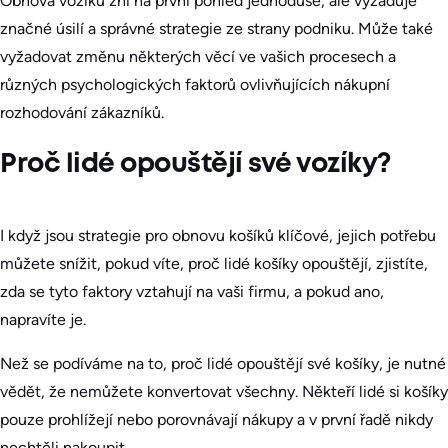
Obnova vozíku zní na první pohled jednoduše, ale vyžaduje
značné úsilí a správné strategie ze strany podniku. Může také
vyžadovat změnu některých věcí ve vašich procesech a
různých psychologických faktorů ovlivňujících nákupní
rozhodování zákazníků.
Proč lidé opouštějí své vozíky?
I když jsou strategie pro obnovu košíků klíčové, jejich potřebu
můžete snížit, pokud víte, proč lidé košíky opouštějí, zjistíte,
zda se tyto faktory vztahují na vaši firmu, a pokud ano,
napravíte je.
Než se podíváme na to, proč lidé opouštějí své košíky, je nutné
vědět, že nemůžete konvertovat všechny. Někteří lidé si košíky
pouze prohlížejí nebo porovnávají nákupy a v první řadě nikdy
nechtěli nakoupit.