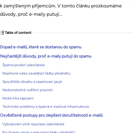
k zamýšleným příjemcům. V tomto článku prozkoumáme
důvody, proč e-maily putují…
Table of content
Dopad e-mailů, které se dostanou do spamu
Nejčastější důvody, proč e-maily putují do spamu
Špatná pověst odesílatele
Nepřesné nebo zavádějící řádky předmětu
Spouštěče obsahu a spamovací jazyk
Nedostatečné ověření pravosti
Nízká míra zapojení
Technické problémy a špatná e-mailová infrastruktura
Osvědčené postupy pro zlepšení doručitelnosti e-mailů
Vybudování silné reputace odesílatele
Používejte jasné a relevantní řádky předmětů