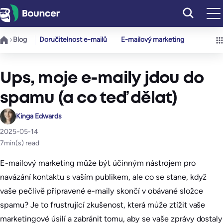
Přeskočit
na
obsah
Blog
Doručitelnost e-mailů
E-mailový marketing
Ups, moje e-maily jdou do
spamu (a co teď dělat)
Kinga Edwards
2025-05-14
7
min(s) read
E-mailový marketing může být účinným nástrojem pro
navázání kontaktu s vaším publikem, ale co se stane, když
vaše pečlivě připravené e-maily skončí v obávané složce
spamu? Je to frustrující zkušenost, která může ztížit vaše
marketingové úsilí a zabránit tomu, aby se vaše zprávy dostaly