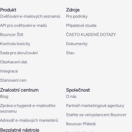
Produkt
Zdroje
Ověřování e-mailových seznamů
Pro podniky
API pro ověřování e-mailů
Případové studie
Bouncer Štít
ČASTO KLADENÉ DOTAZY
Kontrola toxicity
Dokumenty
Sada pro doručování
Stav
Obohacení dat
Integrace
Stanovení cen
Znalostní centrum
Společnost
Blog
O nás
Zpráva o hygieně e-mailového
Partneři marketingové agentury
seznamu
Staňte se velvyslancem Bouncer
Adresář e-mailových marketérů
Bouncer Přátelé
Bezplatné nástroje