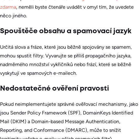
zdarma
, neměli byste čtenáře uvádět v omyl tím, že uvedete
něco jiného.
Spouštěče obsahu a spamovací jazyk
Určitá slova a fráze, které jsou běžně spojovány se spamem,
mohou spustit filtry. Vyvarujte se příliš propagačního jazyka,
nadměrného množství vykřičníků nebo frází, které se běžně
vyskytují ve spamových e-mailech.
Nedostatečné ověření pravosti
Pokud neimplementujete správné ověřovací mechanismy, jako
jsou Sender Policy Framework (SPF), DomainKeys Identified
Mail (DKIM) a Domain-based Message Authentication,
Reporting, and Conformance (DMARC), může to snížit
legitimitu vašeho e-mailu v očích spamových filtrů.