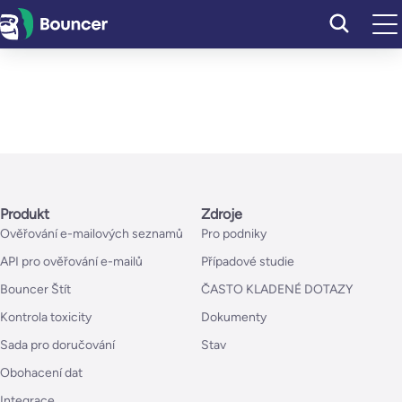
Přeskočit
na
obsah
Produkt
Zdroje
Ověřování e-mailových seznamů
Pro podniky
API pro ověřování e-mailů
Případové studie
Bouncer Štít
ČASTO KLADENÉ DOTAZY
Kontrola toxicity
Dokumenty
Sada pro doručování
Stav
Obohacení dat
Integrace