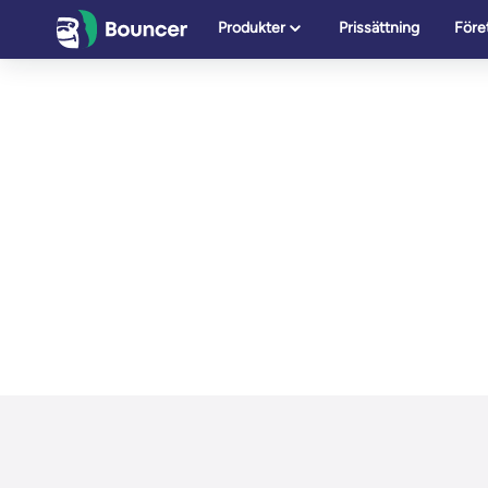
Hoppa
Produkter
Prissättning
Före
till
innehåll