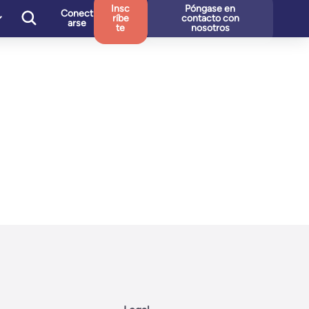
Insc
Póngase en
Conect
ríbe
contacto con
arse
te
nosotros