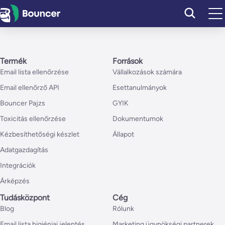
Ugrás
a
tartalomhoz
Termék
Források
Email lista ellenőrzése
Vállalkozások számára
Email ellenőrző API
Esettanulmányok
Bouncer Pajzs
GYIK
Toxicitás ellenőrzése
Dokumentumok
Kézbesíthetőségi készlet
Állapot
Adatgazdagítás
Integrációk
Árképzés
Tudásközpont
Cég
Blog
Rólunk
Email lista higiéniai jelentés
Marketing ügynökségi partnerek