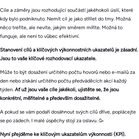
Cíle a záměry jsou rozhodující součástí jakéhokoli úsilí, které
kdy bylo podniknuto. Nemít cíl je jako střílet do tmy. Možná
něco trefíte, ale nevíte, jakým směrem míříte. Možná to
funguje, ale není to vůbec efektivní.
Stanovení cílů a klíčových výkonnostních ukazatelů je zásadní.
Jsou to vaše klíčové rozhodovací ukazatele.
Může to být dosažení určitého počtu hovorů nebo e-mailů za
den nebo získání určitého počtu předváděcích akcí každý
týden.
Ať už jsou vaše cíle jakékoli, ujistěte se, že jsou
konkrétní, měřitelné a především dosažitelné.
A pokud se vám podaří dosáhnout svých cílů dříve, poplácejte
se po zádech. I malé úspěchy stojí za oslavu. 🥳
Nyní přejděme ke klíčovým ukazatelům výkonnosti (KPI).