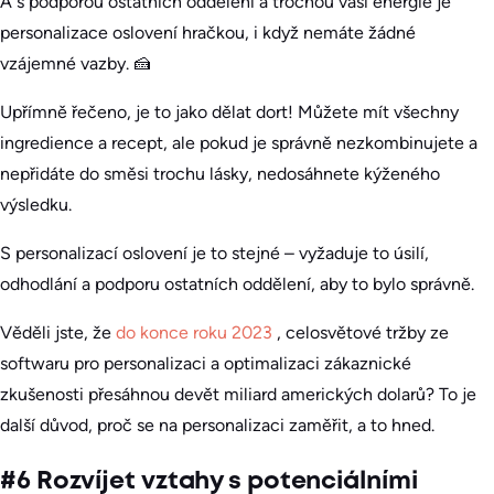
A s podporou ostatních oddělení a trochou vaší energie je
personalizace oslovení hračkou, i když nemáte žádné
vzájemné vazby. 🍰
Upřímně řečeno, je to jako dělat dort! Můžete mít všechny
ingredience a recept, ale pokud je správně nezkombinujete a
nepřidáte do směsi trochu lásky, nedosáhnete kýženého
výsledku.
S personalizací oslovení je to stejné – vyžaduje to úsilí,
odhodlání a podporu ostatních oddělení, aby to bylo správně.
Věděli jste, že
do konce roku 2023
, celosvětové tržby ze
softwaru pro personalizaci a optimalizaci zákaznické
zkušenosti přesáhnou devět miliard amerických dolarů? To je
další důvod, proč se na personalizaci zaměřit, a to hned.
#6 Rozvíjet vztahy s potenciálními