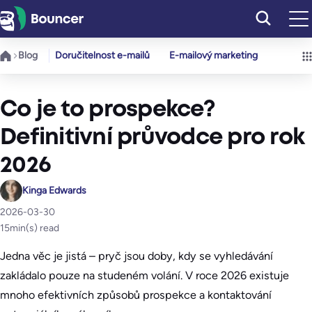
Přeskočit
na
obsah
Blog
Doručitelnost e-mailů
E-mailový marketing
Co je to prospekce?
Definitivní průvodce pro rok
2026
Kinga Edwards
2026-03-30
15
min(s) read
Jedna věc je jistá – pryč jsou doby, kdy se vyhledávání
zakládalo pouze na studeném volání. V roce 2026 existuje
mnoho efektivních způsobů prospekce a kontaktování