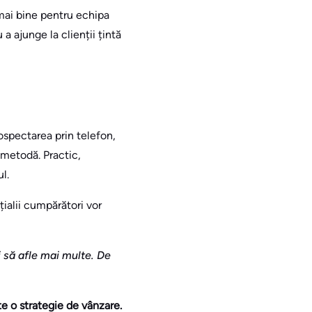
 mai bine pentru echipa
a ajunge la clienții țintă
rospectarea prin telefon,
 metodă. Practic,
l.
țialii cumpărători vor
i să afle mai multe. De
te o strategie de vânzare.