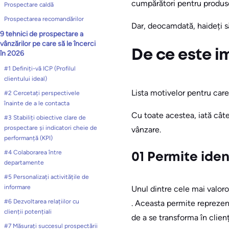
cumpărători pentru produse
Prospectare caldă
Prospectarea recomandărilor
Dar, deocamdată, haideți să
9 tehnici de prospectare a
vânzărilor pe care să le încerci
De ce este 
în 2026
#1 Definiți-vă ICP (Profilul
clientului ideal)
Lista motivelor pentru care
#2 Cercetați perspectivele
înainte de a le contacta
Cu toate acestea, iată cât
#3 Stabiliți obiective clare de
prospectare și indicatori cheie de
vânzare.
performanță (KPI)
#4 Colaborarea între
01 Permite iden
departamente
#5 Personalizați activitățile de
informare
Unul dintre cele mai valoro
#6 Dezvoltarea relațiilor cu
. Aceasta permite reprezenta
clienții potențiali
de a se transforma în clienți
#7 Măsurați succesul prospectării