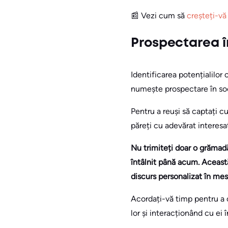
📰 Vezi cum să
creșteți-vă
Prospectarea î
Identificarea potențialilor
numește prospectare în so
Pentru a reuși să captați cu
păreți cu adevărat interesaț
Nu trimiteți doar o grămadă
întâlnit până acum. Această
discurs personalizat în mesaj
Acordați-vă timp pentru a c
lor și interacționând cu ei