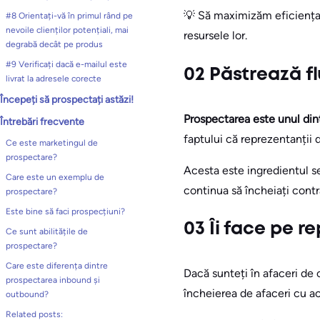
💡 Să maximizăm eficiența e
#8 Orientați-vă în primul rând pe
nevoile clienților potențiali, mai
resursele lor.
degrabă decât pe produs
#9 Verificați dacă e-mailul este
02 Păstrează fl
livrat la adresele corecte
Începeți să prospectați astăzi!
Prospectarea este unul dint
Întrebări frecvente
faptului că reprezentanții 
Ce este marketingul de
prospectare?
Acesta este ingredientul se
Care este un exemplu de
continua să încheiați contra
prospectare?
Este bine să faci prospecțiuni?
03 Îi face pe r
Ce sunt abilitățile de
prospectare?
Care este diferența dintre
Dacă sunteți în afaceri de ce
prospectarea inbound și
încheierea de afaceri cu ac
outbound?
Related posts: