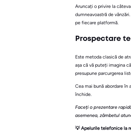
Aruncați o privire la câtev
dumneavoastră de vânzări. S
pe fiecare platformă.
Prospectare te
Este metoda clasică de atra
așa că vă puteți imagina câ
presupune parcurgerea list
Cea mai bună abordare în 
închide.
Faceți o prezentare rapidă
asemenea, zâmbetul atunci 
💡 Apelurile telefonice la 