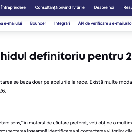
Întreprindere
Consultanță privind livrările
Despre noi
Res
ea e-mailului
Bouncer
Integrări
API de verificare a e-mailurilo
idul definitoriu pentru 
tarea se baza doar pe apelurile la rece. Există multe modal
26.
tare sens,” în motorul de căutare preferat, veți obține o mulțim
prospectarea înseamnă identificarea și contactarea viitorilor clie