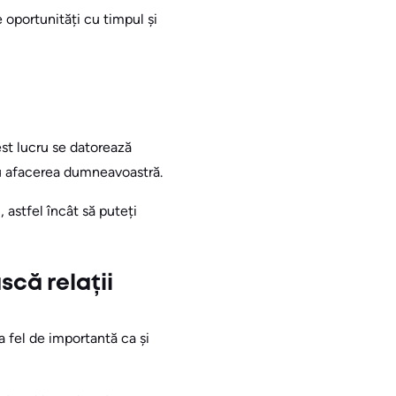
 oportunități cu timpul și
st lucru se datorează
tru afacerea dumneavoastră.
 astfel încât să puteți
scă relații
la fel de importantă ca și