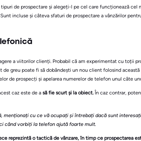
a tipuri de prospectare și alegeți-l pe cel care funcționează cel
unt incluse și câteva sfaturi de prospectare a vânzărilor pentru 
lefonică
gere a viitorilor clienți. Probabil că am experimentat cu toții p
t de greu poate fi să dobândești un nou client folosind această
elor de prospecți și apelarea numerelor de telefon unul câte unu
acest caz este de a
să fie scurt și la obiect.
În caz contrar, poten
, menționați cu ce vă ocupați și întrebați dacă sunt interesaț
când vorbiți la telefon ajută foarte mult.
rece reprezintă o tactică de vânzare, în timp ce prospectarea es