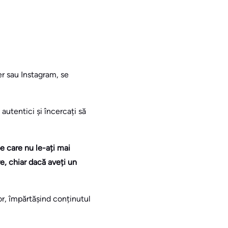
er sau Instagram, se
 autentici și încercați să
e care nu le-ați mai
e, chiar dacă aveți un
or, împărtășind conținutul