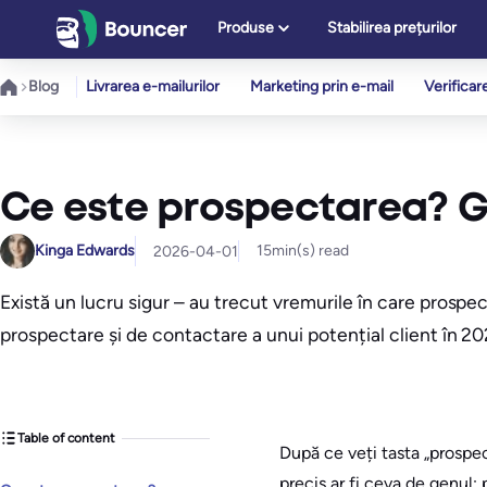
Sari
Produse
Stabilirea prețurilor
la
conținut
Blog
Livrarea e-mailurilor
Marketing prin e-mail
Verificar
Ce este prospectarea? Gh
Kinga Edwards
15
min(s) read
2026-04-01
Există un lucru sigur – au trecut vremurile în care prospec
prospectare și de contactare a unui potențial client în 20
Table of content
După ce veți tasta „prospec
precis ar fi ceva de genul: 