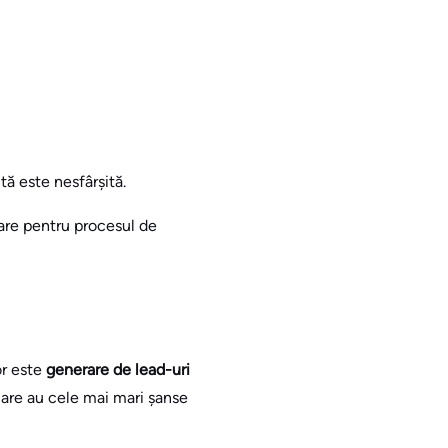
ă este nesfârșită.
tare pentru procesul de
or este
generare de lead-uri
 care au cele mai mari șanse