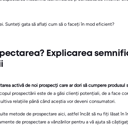
ei. Sunteți gata să aflați cum să o faceți în mod eficient?
pectarea? Explicarea semnifi
i
area activă de noi prospecți care ar dori să cumpere produsul s
copul prospectării este de a găsi clienți potențiali, de a face co
cultiva relațiile până când aceștia vor deveni consumatori.
lte metode de prospectare aici, astfel încât să nu fiți lăsat în
mente de prospectare a vânzărilor pentru a vă ajuta să câștigați