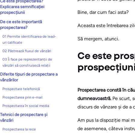
Ce este prospectarea?
Explicarea semnificației
Bine, dar cum faci asta?
prospecțiunii
De ce este importantă
Aceasta este întrebarea zil
prospectarea?
01 Permite identificarea de lead-
Să mergem, atunci.
uri calificate
02 Păstrează fluxul de vânzări
Ce este pros
03 Îi face pe reprezentanții de
vânzări să construiască relații
prospecțiuni
Diferite tipuri de prospectare a
vânzărilor
Prospectare telefonică
Prospectarea constă în căut
Prospectarea prin e-mail
dumneavoastră.
Pe scurt, s
Prospectarea în social media
discurs de vânzare și de a 
Tehnici de prospectare și
Am pus la dispoziție mai mu
vânzări
de asemenea, câteva instru
Prospectarea la rece