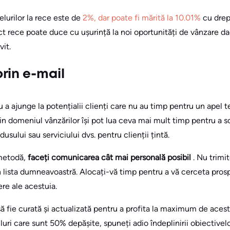
lurilor la rece este de
2%, dar poate fi mărită la 10.01%
cu dre
ct rece poate duce cu ușurință la noi oportunități de vânzare da
vit.
rin e-mail
a ajunge la potențialii clienți care nu au timp pentru un apel 
 din domeniul vânzărilor își pot lua ceva mai mult timp pentru a 
usului sau serviciului dvs. pentru clienții țintă.
 metodă,
faceți comunicarea cât mai personală posibil
. Nu trimi
in lista dumneavoastră. Alocați-vă timp pentru a vă cerceta prosp
re ale acestuia.
să fie curată și actualizată pentru a profita la maximum de acest
uri care sunt 50% depășite, spuneți adio îndeplinirii obiectivelo