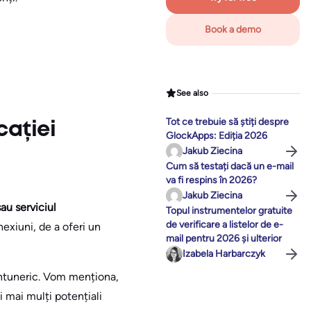
Book a demo
See also
Tot ce trebuie să știți despre
cației
GlockApps: Ediția 2026
Jakub Ziecina
Cum să testați dacă un e-mail
va fi respins în 2026?
Jakub Ziecina
au serviciul
Topul instrumentelor gratuite
de verificare a listelor de e-
nexiuni, de a oferi un
mail pentru 2026 și ulterior
Izabela Harbarczyk
 întuneric. Vom menționa,
 mai mulți potențiali