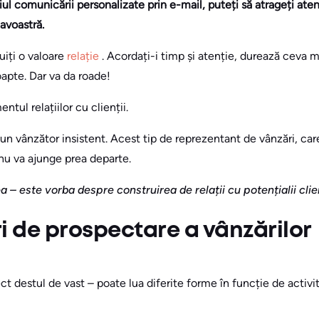
 comunicării personalizate prin e-mail, puteți să atrageți atenția
avoastră.
uiți o valoare
relație
. Acordați-i timp și atenție, durează ceva m
apte. Dar va da roade!
tul relațiilor cu clienții.
 un vânzător insistent. Acest tip de reprezentant de vânzări, care
 nu va ajunge prea departe.
 – este vorba despre construirea de relații cu potențialii clien
ri de prospectare a vânzărilor
t destul de vast – poate lua diferite forme în funcție de activit