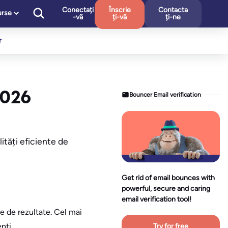
Conectați
Înscrie
Contacta
urse
-vă
ți-vă
ți-ne
r
2026
Bouncer Email verification
ități eficiente de
Get rid of email bounces with
powerful, secure and caring
email verification tool!
e de rezultate. Cel mai
nți.
Try for free