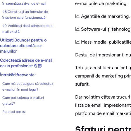
e-mailurile de marketing:
în semnătura dvs. de e-mail
#8 Construiți un formular de
📈 Agențiile de marketing, P
înscriere care funcționează
#9 Verificați dacă adresele de e-
📈 Software-ul și tehnologia
mail există.
Utilizați Bouncer pentru o
📈 Mass-media, publicațiile
colectare eficientă a e-
mailurilor
Destul de impresionant, nu
Colectează adrese de e-mail
ca un profesionist 💪🏻
Totuși, acest lucru nu ar fi 
Întrebări frecvente:
campanii de marketing prin 
suferit.
Cum mă pot asigura că colectez
e-mailuri în mod legal?
Dar noi știm câteva trucuri 
Cum pot colecta e-mailuri
gratuit?
listă de email impresionantă
Related posts:
platforma de email marketi
Sfaturi pent