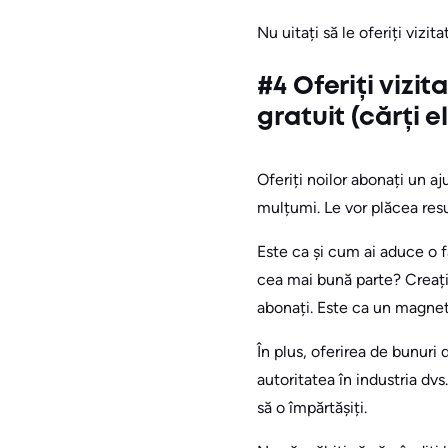
Nu uitați să le oferiți vizit
#4 Oferiți vizi
gratuit (cărți e
Oferiți noilor abonați un aj
mulțumi. Le vor plăcea resur
Este ca și cum ai aduce o f
cea mai bună parte? Creați a
abonați. Este ca un magnet
În plus, oferirea de bunuri
autoritatea în industria dvs
să o împărtășiți.