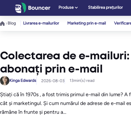
Sari
Produse
Stabilirea prețurilor
la
conținut
Blog
Livrarea e-mailurilor
Marketing prin e-mail
Verificar
Colectarea de e-mailuri: 
abonați prin e-mail
Kinga Edwards
13
min(s) read
2026-08-03
Știați că în 1970s , a fost trimis primul e-mail din lume? 
cât și marketingul. Și cum numărul de adrese de e-mail est
rămâne în frunte și pentru a…