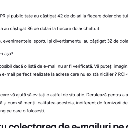
R și publicitate au câștigat 42 de dolari la fiecare dolar cheltui
 au câștigat 36 de dolari la fiecare dolar cheltuit.
, evenimentele, sportul și divertismentul au câștigat 32 de dolari
-i așa?
posibil dacă o listă de e-mail nu ar fi verificată. Vă puteți imagin
e-mail perfect realizate la adrese care nu există nicăieri? ROI-
care vă ajută să evitați o astfel de situație. Derulează pentru a 
 și cum să menții calitatea acesteia, indiferent de furnizorii de 
ng pe care o folosești.
ru colectarea de e-mailuri pe 