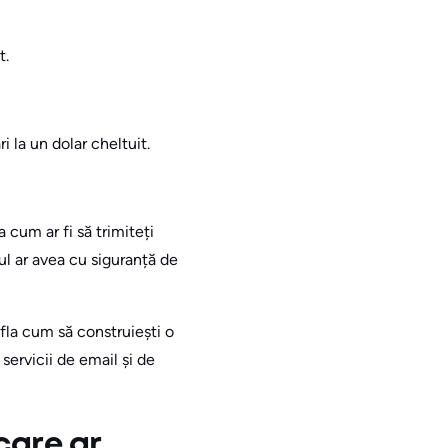
t.
 la un dolar cheltuit.
a cum ar fi să trimiteți
ul ar avea cu siguranță de
afla cum să construiești o
servicii de email și de
care ar