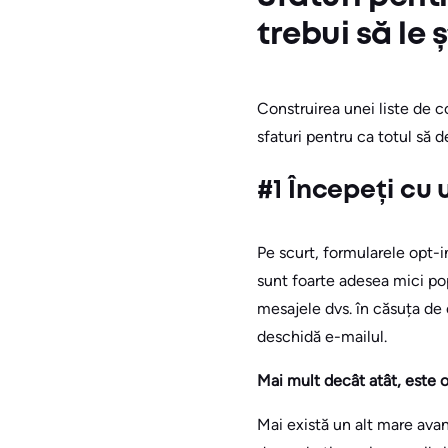
trebui să le ș
Construirea unei liste de co
sfaturi pentru ca totul să d
#1 Începeți cu 
Pe scurt, formularele opt-i
sunt foarte adesea mici pop
mesajele dvs. în căsuța de 
deschidă e-mailul.
Mai mult decât atât, este o
Mai există un alt mare avan