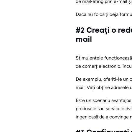
de marketing prin e-mail și
Dacă nu folosiți deja formul
#2 Creați o red
mail
Stimulentele funcționează 
de comerț electronic, încur
De exemplu, oferiți-le un c
mail. Veți obține adresele
Este un scenariu avantajos p
produsele sau serviciile dv
ingenioasă de a convinge ma