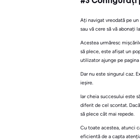
#3 Configurați 
Ați navigat vreodată pe un 
sau vă cere să vă abonați l
Acestea urmăresc mișcările 
să plece, este afișat un po
utilizator ajunge pe pagina
Dar nu este singurul caz. E
ieșire.
Iar cheia succesului este să
diferit de cel scontat. Dacă
să plece cât mai repede.
Cu toate acestea, atunci câ
eficientă de a capta atenția 