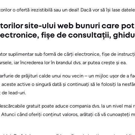
atorilor o ofertă irezistibilă sau un deal! Dacă vor să își lase datel
tatorilor site-ului web bunuri care po
lectronice, fișe de consultații, ghidur
utor suplimentar sub formă de cărți electronice, fișe de instrucț
sele, iar încrederea lor în brandul dvs. ar putea crește și ea.
arfurie de prăjituri calde unui nou vecin – un mijloc ușor de a fa
ceste active o singură dată și continuați să le folosiți la nesfâr
 de lead-uri.
 descărcabile gratuit poate aduce compania dvs. la un nivel mai r
. Atunci când oferiți conținut valoros, arătați că vă cunoașteți m