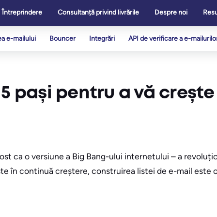
Întreprindere
Consultanță privind livrările
Despre noi
Res
ea e-mailului
Bouncer
Integrări
API de verificare a e-mailurilo
5 pași pentru a vă crește 
A fost ca o versiune a Big Bang-ului internetului – a revolu
e în continuă creștere, construirea listei de e-mail este 