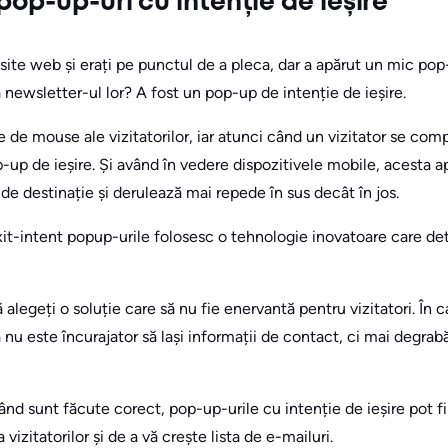
pop-up-uri cu intenție de ieșire
site web și erați pe punctul de a pleca, dar a apărut un mic pop
a newsletter-ul lor? A fost un pop-up de intenție de ieșire.
de mouse ale vizitatorilor, iar atunci când un vizitator se comp
p-up de ieșire. Și având în vedere dispozitivele mobile, acesta 
 de destinație și derulează mai repede în sus decât în jos.
xit-intent popup-urile folosesc o tehnologie inovatoare care de
 alegeți o soluție care să nu fie enervantă pentru vizitatori. În ca
 nu este încurajator să lași informații de contact, ci mai degrabă i
nd sunt făcute corect, pop-up-urile cu intenție de ieșire pot fi
vizitatorilor și de a vă crește lista de e-mailuri.