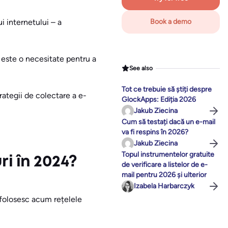
i internetului – a
Book a demo
 este o necesitate pentru a
See also
Tot ce trebuie să știți despre
trategii de colectare a e-
GlockApps: Ediția 2026
Jakub Ziecina
Cum să testați dacă un e-mail
va fi respins în 2026?
Jakub Ziecina
Topul instrumentelor gratuite
i în 2024?
de verificare a listelor de e-
mail pentru 2026 și ulterior
Izabela Harbarczyk
 folosesc acum rețelele