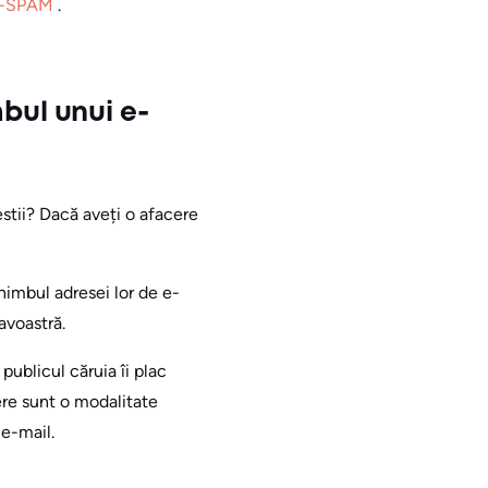
-SPAM
.
bul unui e-
stii? Dacă aveți o afacere
himbul adresei lor de e-
avoastră.
publicul căruia îi plac
cere sunt o modalitate
 e-mail.