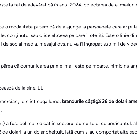
este la fel de adevărat că în anul 2024, colectarea de e-mailuri 
e o modalitate puternică de a ajunge la persoanele care ar pute
le, conținutul sau orice altceva pe care îl oferiți. Este o linie dir
i de social media, mesajul dvs. nu va fi îngropat sub mii de video
a părea că comunicarea prin e-mail este pe moarte, nimic nu ar 
bească de la sine. 👇🏻
mercianți din întreaga lume,
brandurile câștigă 36 de dolari ame
g
.
) a fost cel mai ridicat în sectorul comerțului cu amănuntul, al
de dolari la un dolar cheltuit. Iată cum s-au comportat alte se