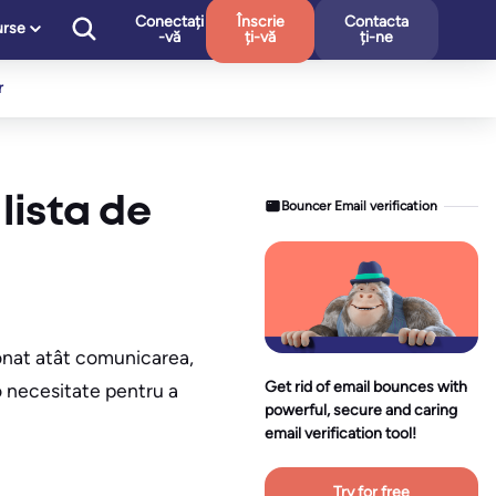
Conectați
Înscrie
Contacta
urse
-vă
ți-vă
ți-ne
r
lista de
Bouncer Email verification
ționat atât comunicarea,
Get rid of email bounces with
o necesitate pentru a
powerful, secure and caring
email verification tool!
Try for free