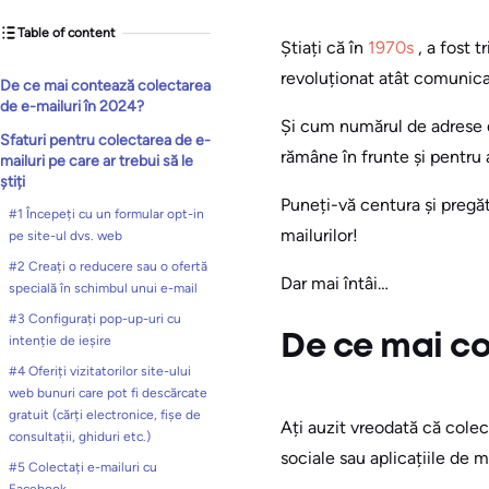
Table of content
Știați că în
1970s
, a fost 
revoluționat atât comunicar
De ce mai contează colectarea
de e-mailuri în 2024?
Și cum numărul de adrese d
Sfaturi pentru colectarea de e-
rămâne în frunte și pentru 
mailuri pe care ar trebui să le
știți
Puneți-vă centura și pregăti
#1 Începeți cu un formular opt-in
mailurilor!
pe site-ul dvs. web
#2 Creați o reducere sau o ofertă
Dar mai întâi…
specială în schimbul unui e-mail
#3 Configurați pop-up-uri cu
De ce mai co
intenție de ieșire
#4 Oferiți vizitatorilor site-ului
web bunuri care pot fi descărcate
gratuit (cărți electronice, fișe de
Ați auzit vreodată că cole
consultații, ghiduri etc.)
sociale sau aplicațiile de 
#5 Colectați e-mailuri cu