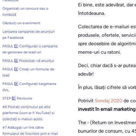
Facebook
Ei bine, este adevărat, dar 
Organizați un concurs sau o
întotdeauna.
tombolă
Găzduiți un eveniment
Colectarea de e-mailuri est
Lansarea campaniei de anunțuri
produsele, ofertele, servicii
pe Facebook
spre deosebire de algoritmi
PASUL 1️⃣ Configurați o campanie
meme-uri cu ratoni.
de generare de lead-uri
PASUL 2️⃣ Proiectați-vă anunțul
Deci, chiar dacă s-ar pute
PASUL 3️⃣ Creați un formular de
adevăr!
lead
PASUL 4️⃣ Configurați targetarea
În plus, lăsați cifrele să vor
dvs.
STEP 5️⃣ Revizuire
Potrivit
Sondaj 2020
de co
#6 Postați conținutul pe alte
investit în email marketin
platforme (cum ar fi YouTube) și
colectați e-mailuri acolo.
The
r
(Return on Investment
#7 Adăugați un link către
bunurilor de consum, cu 45 
formularul de înscriere prin e-mail