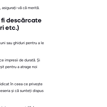
e, asigurați-vă că merită.
t fi descărcate
i etc.)
iuni sau ghiduri pentru a le
ce impresii de durată. Și
șit pentru a atrage noi
idicat în ceea ce privește
eseria și că sunteți dispus