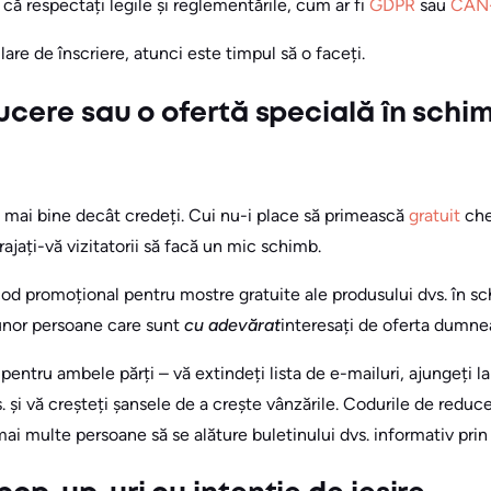
 că respectați legile și reglementările, cum ar fi
GDPR
sau
CAN
are de înscriere, atunci este timpul să o faceți.
ucere sau o ofertă specială în schim
mai bine decât credeți. Cui nu-i place să primească
gratuit
che
ajați-vă vizitatorii să facă un mic schimb.
od promoțional pentru mostre gratuite ale produsului dvs. în sc
 unor persoane care sunt
cu adevărat
interesați de oferta dumne
entru ambele părți – vă extindeți lista de e-mailuri, ajungeți la 
s. și vă creșteți șansele de a crește vânzările. Codurile de redu
i multe persoane să se alăture buletinului dvs. informativ prin