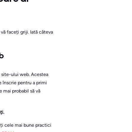
ă faceți griji. Iată câteva
eb
i site-ului web. Acestea
 înscrie pentru a primi
e mai probabil să vă
ți.
ați cele mai bune practici