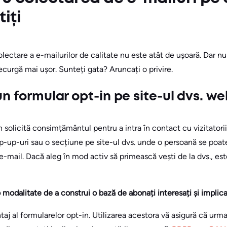
tiți
lectare a e-mailurilor de calitate nu este atât de ușoară. Dar nu v
ecurgă mai ușor. Sunteți gata? Aruncați o privire.
un formular opt-in pe site-ul dvs. w
n solicită consimțământul pentru a intra în contact cu vizitatori
-up-uri sau o secțiune pe site-ul dvs. unde o persoană se poate
e-mail. Dacă aleg în mod activ să primească vești de la dvs., est
 modalitate de a construi o bază de abonați interesați și implica
taj al formularelor opt-in. Utilizarea acestora vă asigură că urm