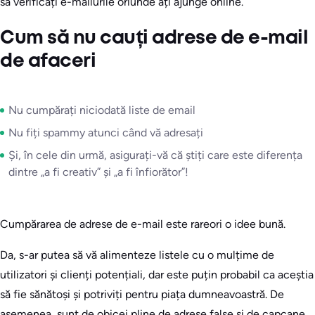
să verificați e-mailurile oriunde ați ajunge online.
Cum să nu cauți adrese de e-mail
de afaceri
Nu cumpărați niciodată liste de email
Nu fiți spammy atunci când vă adresați
Și, în cele din urmă, asigurați-vă că știți care este diferența
dintre „a fi creativ” și „a fi înfiorător”!
Cumpărarea de adrese de e-mail este rareori o idee bună.
Da, s-ar putea să vă alimenteze listele cu o mulțime de
utilizatori și clienți potențiali, dar este puțin probabil ca aceștia
să fie sănătoși și potriviți pentru piața dumneavoastră. De
asemenea, sunt de obicei pline de adrese false și de capcane