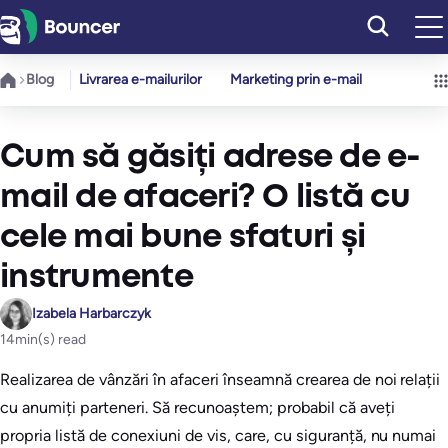
Sari
la
conținut
Blog
Livrarea e-mailurilor
Marketing prin e-mail
Cum să găsiți adrese de e-
mail de afaceri? O listă cu
cele mai bune sfaturi și
instrumente
Izabela Harbarczyk
14
min(s) read
Realizarea de vânzări în afaceri înseamnă crearea de noi relații
cu anumiți parteneri. Să recunoaștem; probabil că aveți
propria listă de conexiuni de vis, care, cu siguranță, nu numai