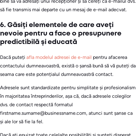
bine să vă adresați unui recepționer și să cereți ca e-mailul dvs.
să fie transmis mai departe cu un mesaj de e-mail adecvat.
6. Găsiți elementele de care aveți
nevoie pentru a face o presupunere
predictibilă și educată
Dacă puteți
afla modelul adresei de e-mail
pentru afacerea
contactului dumneavoastră, există o șansă bună să vă puteți da
seama care este potențialul dumneavoastră contact.
Adresele sunt standardizate pentru simplitate și profesionalism
în majoritatea întreprinderilor, așa că, dacă adresele colegilor
dvs. de contact respectă formatul
firstname.surname@businessname.com, atunci sunt șanse ca
și ale lor să fie la fel.
Dacă ați epuizat toate celelalte posibilități și sunteți disperat