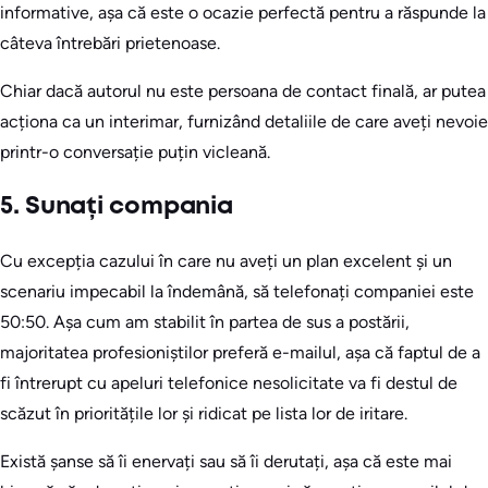
informative, așa că este o ocazie perfectă pentru a răspunde la
câteva întrebări prietenoase.
Chiar dacă autorul nu este persoana de contact finală, ar putea
acționa ca un interimar, furnizând detaliile de care aveți nevoie
printr-o conversație puțin vicleană.
5. Sunați compania
Cu excepția cazului în care nu aveți un plan excelent și un
scenariu impecabil la îndemână, să telefonați companiei este
50:50. Așa cum am stabilit în partea de sus a postării,
majoritatea profesioniștilor preferă e-mailul, așa că faptul de a
fi întrerupt cu apeluri telefonice nesolicitate va fi destul de
scăzut în prioritățile lor și ridicat pe lista lor de iritare.
Există șanse să îi enervați sau să îi derutați, așa că este mai