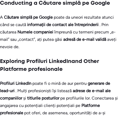
Conducting a Căutare simplă pe Google
A
Căutare simplă pe Google
poate da uneori rezultate atunci
când se caută
informații de contact ale întreprinderii
. Prin
căutarea
Numele companiei
împreună cu termeni precum „e-
mail” sau „contact”, ați putea găsi
adresă de e-mail validă
aveți
nevoie de.
Exploring Profiluri LinkedInand Other
Platforme profesionale
Profiluri LinkedIn
poate fi o mină de aur pentru
generare de
lead-uri
. Mulți profesioniști își listează
adrese de e-mail ale
companiilor
și
titlurile posturilor
pe profilurile lor. Conectarea și
angajarea cu potențiali clienți potențiali pe
Platforme
profesionale
pot oferi, de asemenea, oportunități de a-și