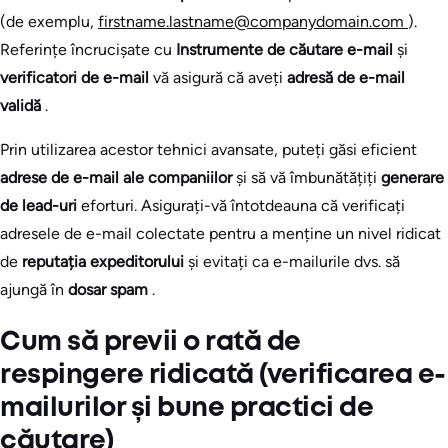
(de exemplu,
firstname.lastname@companydomain.com
).
Referințe încrucișate cu
Instrumente de căutare e-mail
și
verificatori de e-mail
vă asigură că aveți
adresă de e-mail
validă
.
Prin utilizarea acestor tehnici avansate, puteți găsi eficient
adrese de e-mail ale companiilor
și să vă îmbunătățiți
generare
de lead-uri
eforturi. Asigurați-vă întotdeauna că verificați
adresele de e-mail colectate pentru a menține un nivel ridicat
de
reputația expeditorului
și evitați ca e-mailurile dvs. să
ajungă în
dosar spam
.
Cum să previi o rată de
respingere ridicată (verificarea e-
mailurilor și bune practici de
căutare)