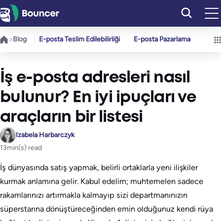
İçeriğe
geç
Blog
E-posta Teslim Edilebilirliği
E-posta Pazarlama
İş e-posta adresleri nasıl
bulunur? En iyi ipuçları ve
araçların bir listesi
Izabela Harbarczyk
13
min(s) read
İş dünyasında satış yapmak, belirli ortaklarla yeni ilişkiler
kurmak anlamına gelir. Kabul edelim; muhtemelen sadece
rakamlarınızı artırmakla kalmayıp sizi departmanınızın
süperstarına dönüştüreceğinden emin olduğunuz kendi rüya