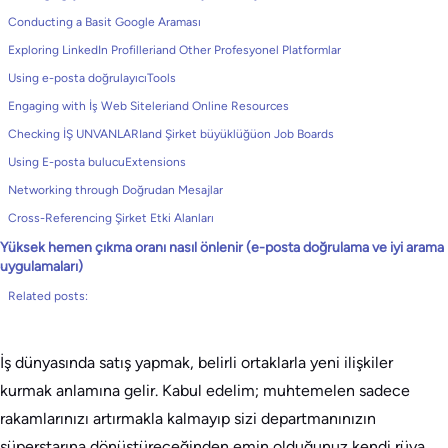
Conducting a Basit Google Araması
Exploring LinkedIn Profilleriand Other Profesyonel Platformlar
Using e-posta doğrulayıcıTools
Engaging with İş Web Siteleriand Online Resources
Checking İŞ UNVANLARIand Şirket büyüklüğüon Job Boards
Using E-posta bulucuExtensions
Networking through Doğrudan Mesajlar
Cross-Referencing Şirket Etki Alanları
Yüksek hemen çıkma oranı nasıl önlenir (e-posta doğrulama ve iyi arama
uygulamaları)
Related posts:
İş dünyasında satış yapmak, belirli ortaklarla yeni ilişkiler
kurmak anlamına gelir. Kabul edelim; muhtemelen sadece
rakamlarınızı artırmakla kalmayıp sizi departmanınızın
süperstarına dönüştüreceğinden emin olduğunuz kendi rüya