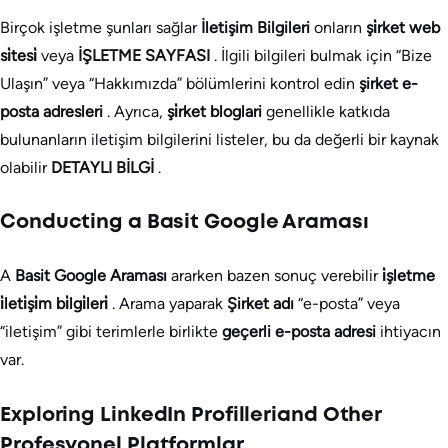
Birçok işletme şunları sağlar
İletişim Bilgileri
onların
şi̇rket web
si̇tesi̇
veya
İŞLETME SAYFASI
. İlgili bilgileri bulmak için “Bize
Ulaşın” veya “Hakkımızda” bölümlerini kontrol edin
şirket e-
posta adresleri
. Ayrıca,
şi̇rket bloglari
genellikle katkıda
bulunanların iletişim bilgilerini listeler, bu da değerli bir kaynak
olabilir
DETAYLI BİLGİ
.
Conducting a Basit Google Araması
A
Basit Google Araması
ararken bazen sonuç verebilir
i̇şletme
i̇leti̇şi̇m bi̇lgi̇leri̇
. Arama yaparak
Şirket adı
“e-posta” veya
“iletişim” gibi terimlerle birlikte
geçerli e-posta adresi
ihtiyacın
var.
Exploring LinkedIn Profilleriand Other
Profesyonel Platformlar