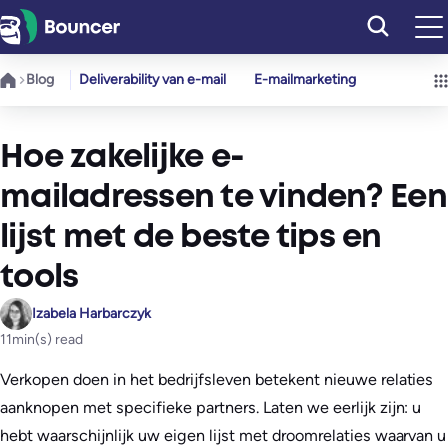
Ga
naar
de
Blog
Deliverability van e-mail
E-mailmarketing
inhoud
Hoe zakelijke e-
mailadressen te vinden? Een
lijst met de beste tips en
tools
Izabela Harbarczyk
11
min(s) read
Verkopen doen in het bedrijfsleven betekent nieuwe relaties
aanknopen met specifieke partners. Laten we eerlijk zijn: u
hebt waarschijnlijk uw eigen lijst met droomrelaties waarvan u