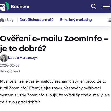
Přeskočit
na
obsah
Blog
Doručitelnost e-mailů
E-mailový marketing
Ověření e-mailu ZoomInfo –
je to dobré?
Izabela Harbarczyk
2026-02-03
8
min(s) read
Myslíte si, že je váš e-mailový seznam čistý jen proto, že to
tvrdí ZoomInfo? Přemýšlejte znovu. Vestavěný ověřovací
systém služby ZoomInfo slibuje, že vyřadí špatné e-maily, ale
dělá svou práci dobře?