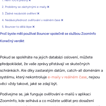
1. Není 100% přesný ❌
2. Problémy se záchytnými e-maily ❌
3. Žádné nezávislé ověření ❌
4. Nedává přednost ověřování v reálném čase ❌
5. Bouncer to dělá lépe ❌
Proč byste měli používat Bouncer společně se službou ZoomInfo
Konečný verdikt
Pokud se spoléháte na jejich databázi oslovení, můžete
předpokládat, že vaše zprávy přistávají ve skutečných
schránkách. Ale díky zastaralým datům, catch-all doménám a
systému, který nekontroluje
e-maily v reálném čase
, nejsou
věci vždy takové, jaké se zdají být.
Podívejme se, jak funguje ověřování e-mailů v aplikaci
ZoomInfo, kde selhává a co můžete udělat pro dosažení