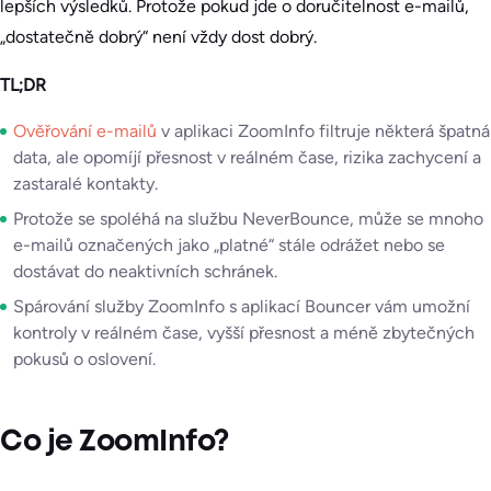
lepších výsledků. Protože pokud jde o doručitelnost e-mailů,
„dostatečně dobrý“ není vždy dost dobrý.
TL;DR
Ověřování e-mailů
v aplikaci ZoomInfo filtruje některá špatná
data, ale opomíjí přesnost v reálném čase, rizika zachycení a
zastaralé kontakty.
Protože se spoléhá na službu NeverBounce, může se mnoho
e-mailů označených jako „platné“ stále odrážet nebo se
dostávat do neaktivních schránek.
Spárování služby ZoomInfo s aplikací Bouncer vám umožní
kontroly v reálném čase, vyšší přesnost a méně zbytečných
pokusů o oslovení.
Co je ZoomInfo?