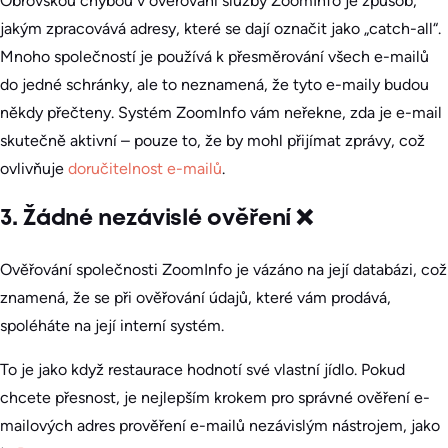
Obrovskou chybou v ověřování služby ZoomInfo je způsob,
jakým zpracovává adresy, které se dají označit jako „catch-all“.
Mnoho společností je používá k přesměrování všech e-mailů
do jedné schránky, ale to neznamená, že tyto e-maily budou
někdy přečteny. Systém ZoomInfo vám neřekne, zda je e-mail
skutečně aktivní – pouze to, že by mohl přijímat zprávy, což
ovlivňuje
doručitelnost e-mailů
.
3. Žádné nezávislé ověření ❌
Ověřování společnosti ZoomInfo je vázáno na její databázi, což
znamená, že se při ověřování údajů, které vám prodává,
spoléháte na její interní systém.
To je jako když restaurace hodnotí své vlastní jídlo. Pokud
chcete přesnost, je nejlepším krokem pro správné ověření e-
mailových adres prověření e-mailů nezávislým nástrojem, jako