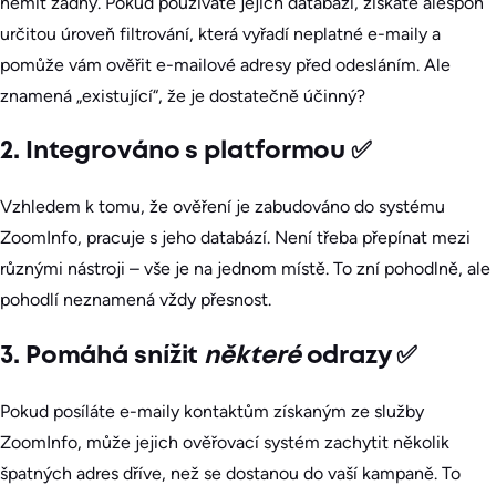
nemít žádný. Pokud používáte jejich databázi, získáte alespoň
určitou úroveň filtrování, která vyřadí neplatné e-maily a
pomůže vám ověřit e-mailové adresy před odesláním. Ale
znamená „existující“, že je dostatečně účinný?
2. Integrováno s platformou ✅
Vzhledem k tomu, že ověření je zabudováno do systému
ZoomInfo, pracuje s jeho databází. Není třeba přepínat mezi
různými nástroji – vše je na jednom místě. To zní pohodlně, ale
pohodlí neznamená vždy přesnost.
3. Pomáhá snížit
některé
odrazy ✅
Pokud posíláte e-maily kontaktům získaným ze služby
ZoomInfo, může jejich ověřovací systém zachytit několik
špatných adres dříve, než se dostanou do vaší kampaně. To