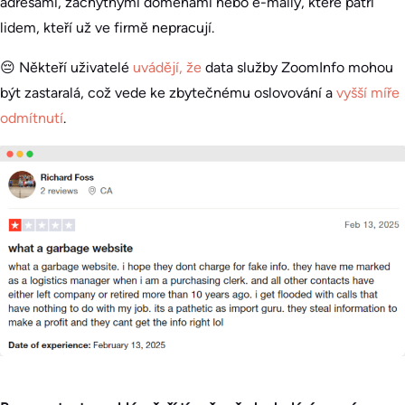
adresami, záchytnými doménami nebo e-maily, které patří
lidem, kteří už ve firmě nepracují.
😔 Někteří uživatelé
uvádějí, že
data služby ZoomInfo mohou
být zastaralá, což vede ke zbytečnému oslovování a
vyšší míře
odmítnutí
.