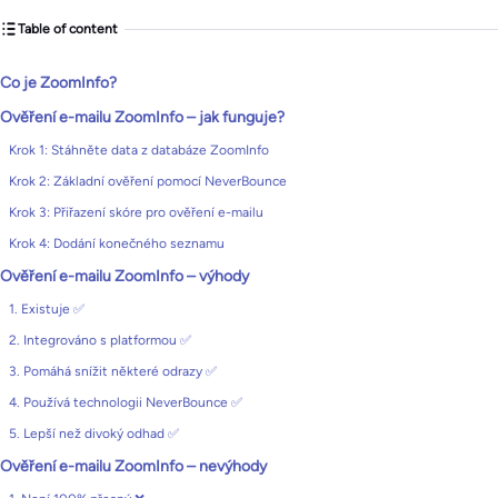
Table of content
Co je ZoomInfo?
Ověření e-mailu ZoomInfo – jak funguje?
Krok 1: Stáhněte data z databáze ZoomInfo
Krok 2: Základní ověření pomocí NeverBounce
Krok 3: Přiřazení skóre pro ověření e-mailu
Krok 4: Dodání konečného seznamu
Ověření e-mailu ZoomInfo – výhody
1. Existuje ✅
2. Integrováno s platformou ✅
3. Pomáhá snížit některé odrazy ✅
4. Používá technologii NeverBounce ✅
5. Lepší než divoký odhad ✅
Ověření e-mailu ZoomInfo – nevýhody