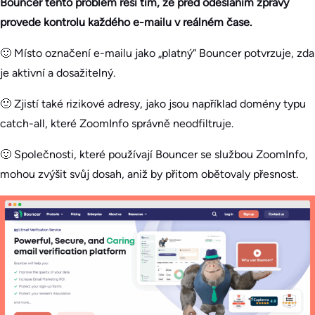
Bouncer tento problém řeší tím, že před odesláním zprávy
provede kontrolu každého e-mailu v reálném čase.
🙂 Místo označení e-mailu jako „platný“ Bouncer potvrzuje, zda
je aktivní a dosažitelný.
🙂 Zjistí také rizikové adresy, jako jsou například domény typu
catch-all, které ZoomInfo správně neodfiltruje.
🙂 Společnosti, které používají Bouncer se službou ZoomInfo,
mohou zvýšit svůj dosah, aniž by přitom obětovaly přesnost.