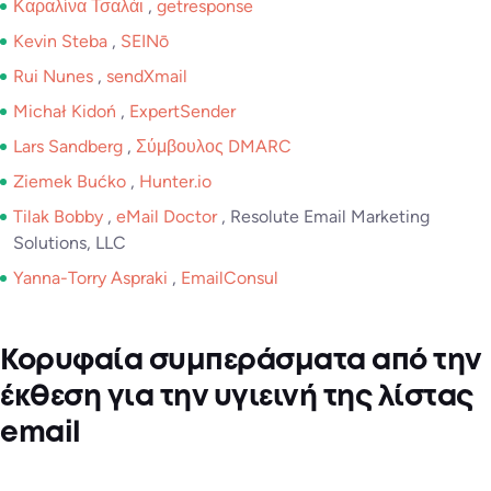
Καραλίνα Τσαλάι
,
getresponse
Kevin Steba
,
SEINō
Rui Nunes
,
sendXmail
Michał Kidoń
,
ExpertSender
Lars Sandberg
,
Σύμβουλος DMARC
Ziemek Bućko
,
Hunter.io
Tilak Bobby
,
eMail Doctor
, Resolute Email Marketing
Solutions, LLC
Yanna-Torry Aspraki
,
EmailConsul
Κορυφαία συμπεράσματα από την
έκθεση για την υγιεινή της λίστας
email