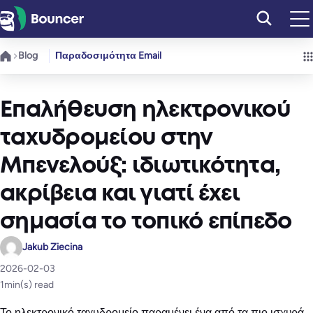
Μετάβαση
στο
περιεχόμενο
Blog
Παραδοσιμότητα Email
Επαλήθευση ηλεκτρονικού
ταχυδρομείου στην
Μπενελούξ: ιδιωτικότητα,
ακρίβεια και γιατί έχει
σημασία το τοπικό επίπεδο
Jakub Ziecina
2026-02-03
1
min(s) read
Το ηλεκτρονικό ταχυδρομείο παραμένει ένα από τα πιο ισχυρά