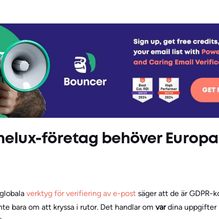
nelux-företag behöver Europ
 globala
verktyg för verifiering av e-post
säger att de är GDPR-k
nte bara om att kryssa i rutor. Det handlar om
var
dina uppgifter