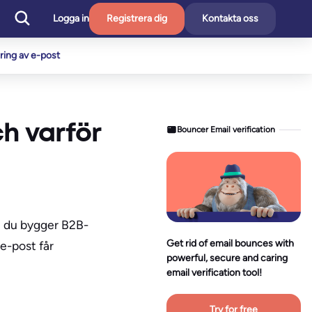
Logga in
Registrera dig
Kontakta oss
ering av e-post
ch varför
Bouncer Email verification
om du bygger B2B-
Get rid of email bounces with
e-post får
powerful, secure and caring
email verification tool!
Try for free