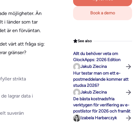
sade möjligheter. Än
Book a demo
lt i länder som tar
det är en förväntan.
See also
t värt att fråga sig:
erar gränser?
Allt du behöver veta om
GlockApps: 2026 Edition
Jakub Ziecina
Hur testar man om ett e-
yller strikta
postmeddelande kommer att
studsa 2026?
Jakub Ziecina
e lagrar data i
De bästa kostnadsfria
verktygen för verifiering av e-
postlistor för 2026 och framåt
elt suverän
Izabela Harbarczyk