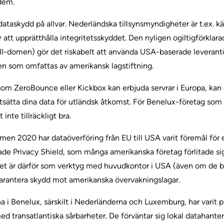
 dem.
ataskydd på allvar. Nederländska tillsynsmyndigheter är t.ex. kä
er att upprätthålla integritetsskyddet. Den nyligen ogiltigförklar
I-domen) gör det riskabelt att använda USA-baserade leverant
en som omfattas av amerikansk lagstiftning.
om ZeroBounce eller Kickbox kan erbjuda servrar i Europa, kan
tsätta dina data för utländsk åtkomst. För Benelux-företag som
inte tillräckligt bra.
en 2020 har dataöverföring från EU till USA varit föremål för e
ade Privacy Shield, som många amerikanska företag förlitade sig
t är därför som verktyg med huvudkontor i USA (även om de be
garantera skydd mot amerikanska övervakningslagar.
 i Benelux, särskilt i Nederländerna och Luxemburg, har varit p
med transatlantiska sårbarheter. De förväntar sig lokal datahante