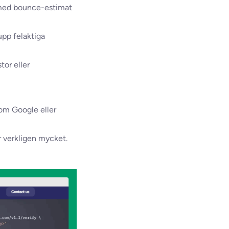
 med bounce-estimat
upp felaktiga
tor eller
som Google eller
r verkligen mycket.