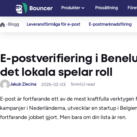
Hoppa
Produkter
Prissättning
Före
till
innehåll
Blogg
Leveransförmåga för e-post
E-postmarknadsföring
E-postverifiering i Benelu
det lokala spelar roll
Jakub Ziecina
5
min(s) read
2026-02-03
E-post är fortfarande ett av de mest kraftfulla verktygen
kampanjer i Nederländerna, utvecklar en startup i Belgi
fortfarande jobbet gjort. Men bara om din lista är ren.