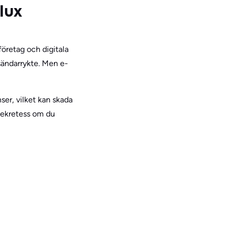
elux
öretag och digitala
vsändarrykte. Men e-
nser, vilket kan skada
 sekretess om du