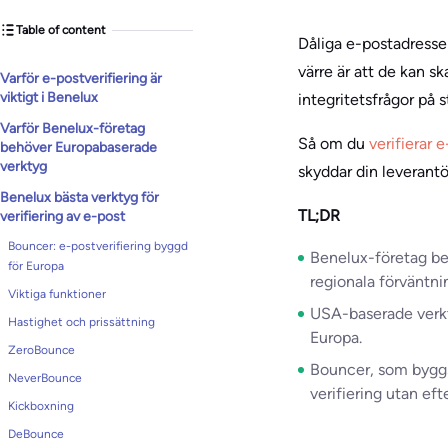
Table of content
Dåliga e-postadresser
värre är att de kan sk
Varför e-postverifiering är
viktigt i Benelux
integritetsfrågor på s
Varför Benelux-företag
Så om du
verifierar
behöver Europabaserade
verktyg
skyddar din leverantö
Benelux bästa verktyg för
TL;DR
verifiering av e-post
Bouncer: e-postverifiering byggd
Benelux-företag be
för Europa
regionala förväntnin
Viktiga funktioner
USA-baserade verkty
Hastighet och prissättning
Europa.
ZeroBounce
Bouncer, som byggs
NeverBounce
verifiering utan eft
Kickboxning
DeBounce