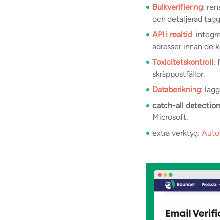
Bulkverifiering
: re
och detaljerad tagg
API i realtid
: integr
adresser innan de k
Toxicitetskontroll
: 
skräppostfällor.
Databerikning
: läg
catch-all detection
Microsoft.
extra verktyg:
Auto