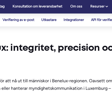
tag
Konsultation om leveransbarhet
Om oss
Resurser
Verifiering av e-post
Utkastare
Integrationer
API för verifi
x: integritet, precision o
 för att nå ut till människor i Benelux-regionen. Oavsett 
en eller hanterar myndighetskommunikation i Luxemburg – 