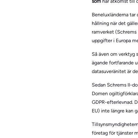
som
har åtkomst till
Beneluxländerna tar d
hållning när det gäll
ramverket (Schrems I
uppgifter i Europa m
Så även om verktyg s
ägande fortfarande u
datasuveränitet är det 
Sedan Schrems II-dom
Domen ogiltigförklar
GDPR-efterlevnad. De
EU) inte längre kan 
Tillsynsmyndigheterna
företag för tjänster 