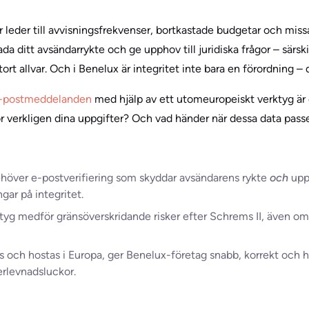
 leder till avvisningsfrekvenser, bortkastade budgetar och mis
ada ditt avsändarrykte och ge upphov till juridiska frågor – särski
tort allvar. Och i Benelux är integritet inte bara en förordning – 
 e-postmeddelanden
med hjälp av ett utomeuropeiskt verktyg är de
r verkligen dina uppgifter? Och vad händer när dessa data pass
höver e-postverifiering som skyddar avsändarens rykte
och
uppf
gar på integritet.
g medför gränsöverskridande risker efter Schrems II, även om d
 och hostas i Europa, ger Benelux-företag snabb, korrekt och h
erlevnadsluckor.