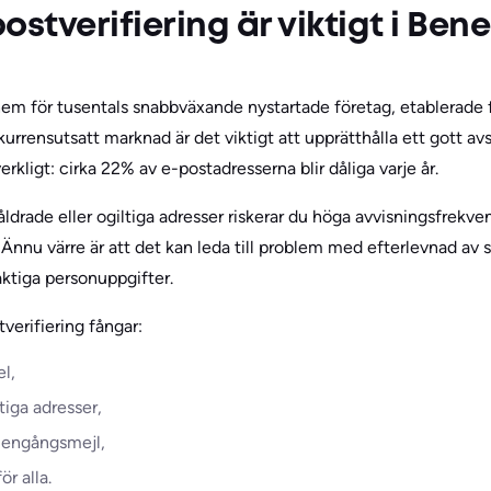
ostverifiering är viktigt i Ben
em för tusentals snabbväxande nystartade företag, etablerade f
kurrensutsatt marknad är det viktigt att upprätthålla ett gott a
 verkligt: cirka 22% av e-postadresserna blir dåliga varje år.
åldrade eller ogiltiga adresser riskerar du höga avvisningsfrekve
Ännu värre är att det kan leda till problem med efterlevnad av
laktiga personuppgifter.
tverifiering fångar:
el,
ltiga adresser,
h engångsmejl,
ör alla.